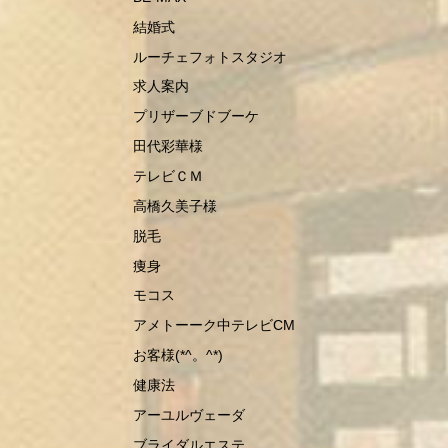
結婚式
ルーチェフォトスタジオ
求人案内
プリザーブドブーケ
田代彩華様
テレビＣＭ
高橋久美子様
脱毛
痩身
モコス
アメトーーク中テレビCM
お客様(*^。^*)
健康法
アーユルヴェーダ
ブライダルエステ