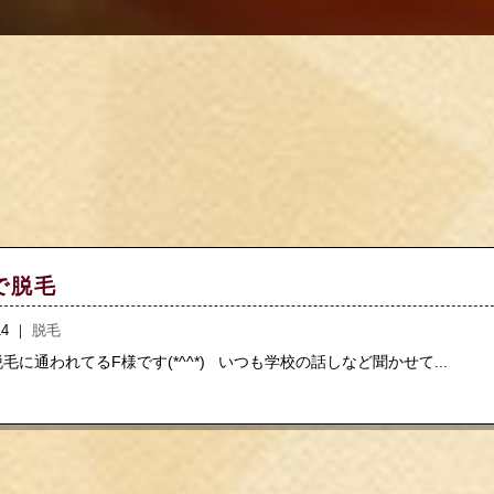
で脱毛
.14 ｜
脱毛
に通われてるF様です(*^^*) いつも学校の話しなど聞かせて...