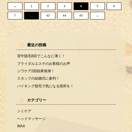
←
1
2
3
4
5
6
7
…
43
44
45
→
最近の投稿
背中脱毛8回でこんなに薄く！
ブライダルエステのお客様のお声
シワケア2回効果発揮！
スタッフの結婚式に参列！
バイキング脱毛で気になる箇所を！
カテゴリー
シミケア
ヘッドマッサージ
WAX