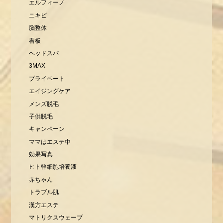
エルフィーノ
ニキビ
脳整体
看板
ヘッドスパ
3MAX
プライベート
エイジングケア
メンズ脱毛
子供脱毛
キャンペーン
ママはエステ中
効果写真
ヒト幹細胞培養液
赤ちゃん
トラブル肌
漢方エステ
マトリクスウェーブ