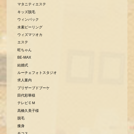
マタニティエステ
キッズ脱毛
ウィンバック
水素ピーリング
ウィズマツオカ
エステ
旺ちゃん
BE-MAX
結婚式
ルーチェフォトスタジオ
求人案内
プリザーブドブーケ
田代彩華様
テレビＣＭ
高橋久美子様
脱毛
痩身
モコス