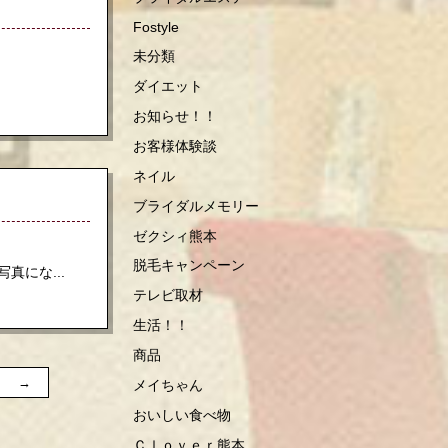
Fostyle
未分類
ダイエット
お知らせ！！
お客様体験談
ネイル
ブライダルメモリー
ゼクシィ熊本
脱毛キャンペーン
真にな...
テレビ取材
生活！！
商品
→
メイちゃん
おいしい食べ物
Ｃｌｏｖｅｒ熊本