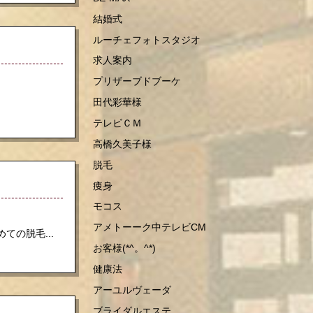
結婚式
ルーチェフォトスタジオ
求人案内
プリザーブドブーケ
田代彩華様
テレビＣＭ
高橋久美子様
脱毛
痩身
モコス
アメトーーク中テレビCM
ての脱毛...
お客様(*^。^*)
健康法
アーユルヴェーダ
ブライダルエステ