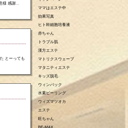
様 感謝...
ママはエステ中
効果写真
ヒト幹細胞培養液
赤ちゃん
トラブル肌
漢方エステ
た とーっても
マトリクスウェーブ
マタニティエステ
キッズ脱毛
ウィンバック
水素ピーリング
ウィズマツオカ
エステ
旺ちゃん
BE-MAX