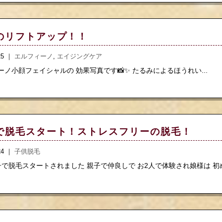
のリフトアップ！！
.25 ｜
エルフィーノ
,
エイジングケア
ーノ小顔フェイシャルの 効果写真です📸✨ たるみによるほうれい...
で脱毛スタート！ストレスフリーの脱毛！
.24 ｜
子供脱毛
で脱毛スタートされました 親子で仲良しで お2人で体験され娘様は 初め