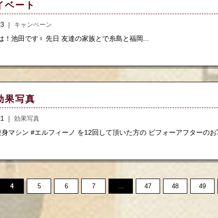
イベート
.23 ｜
キャンペーン
！池田です‍♀️ 先日 友達の家族とで糸島と福岡...
効果写真
.21 ｜
効果写真
身マシン #エルフィーノ を12回して頂いた方の ビフォーアフターのお写
4
5
6
7
…
47
48
49