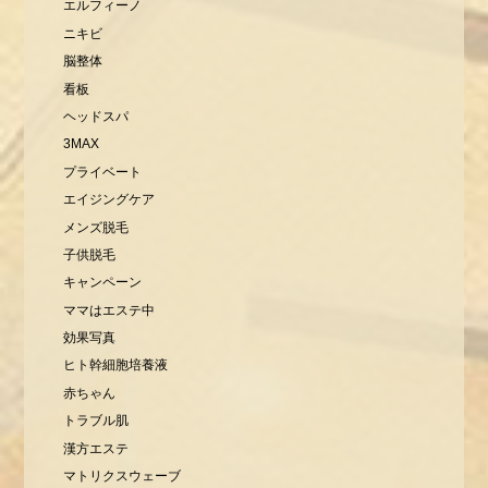
エルフィーノ
ニキビ
脳整体
看板
ヘッドスパ
3MAX
プライベート
エイジングケア
メンズ脱毛
子供脱毛
キャンペーン
ママはエステ中
効果写真
ヒト幹細胞培養液
赤ちゃん
トラブル肌
漢方エステ
マトリクスウェーブ