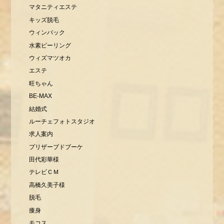
マタニティエステ
キッズ脱毛
ウィンバック
水素ピーリング
ウィズマツオカ
エステ
旺ちゃん
BE-MAX
結婚式
ルーチェフォトスタジオ
求人案内
プリザーブドブーケ
田代彩華様
テレビＣＭ
高橋久美子様
脱毛
痩身
モコス