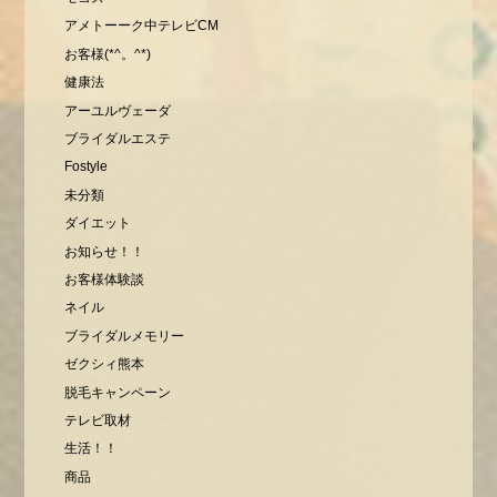
アメトーーク中テレビCM
お客様(*^。^*)
健康法
アーユルヴェーダ
ブライダルエステ
Fostyle
未分類
ダイエット
お知らせ！！
お客様体験談
ネイル
ブライダルメモリー
ゼクシィ熊本
脱毛キャンペーン
テレビ取材
生活！！
商品