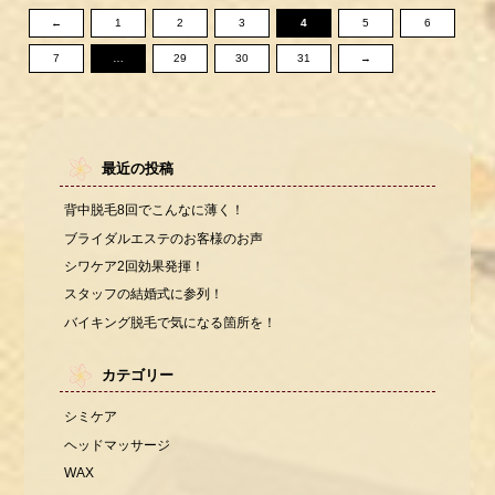
←
1
2
3
4
5
6
7
…
29
30
31
→
最近の投稿
背中脱毛8回でこんなに薄く！
ブライダルエステのお客様のお声
シワケア2回効果発揮！
スタッフの結婚式に参列！
バイキング脱毛で気になる箇所を！
カテゴリー
シミケア
ヘッドマッサージ
WAX