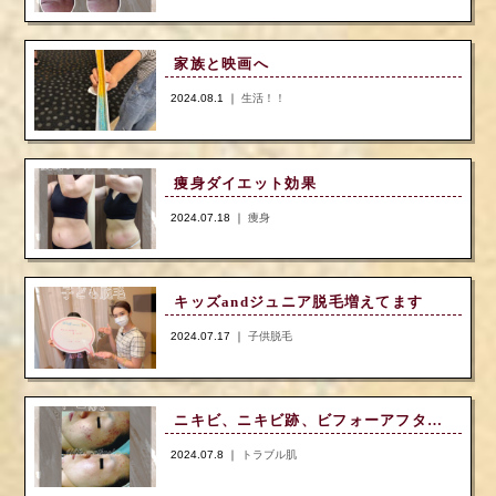
家族と映画へ
2024.08.1 ｜
生活！！
痩身ダイエット効果
2024.07.18 ｜
痩身
キッズandジュニア脱毛増えてます
2024.07.17 ｜
子供脱毛
ニキビ、ニキビ跡、ビフォーアフター写真
2024.07.8 ｜
トラブル肌