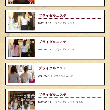
ブライダルエステ
2017.11.10 ｜
ブライダルエステ
ブライダルエステ
2017.07.14 ｜
ブライダルエステ
ブライダルエステ
2017.07.4 ｜
ブライダルエステ
ブライダルエステ
2017.05.19 ｜
ブライダルエステ
,
未分類