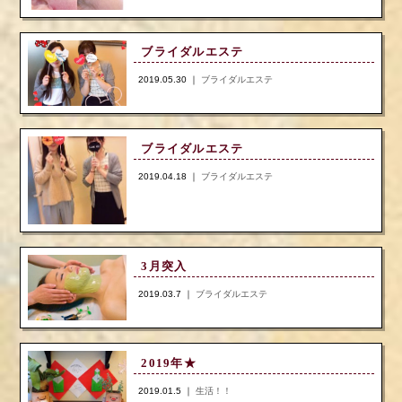
ブライダルエステ
2019.05.30 ｜
ブライダルエステ
ブライダルエステ
2019.04.18 ｜
ブライダルエステ
3月突入
2019.03.7 ｜
ブライダルエステ
2019年★
2019.01.5 ｜
生活！！