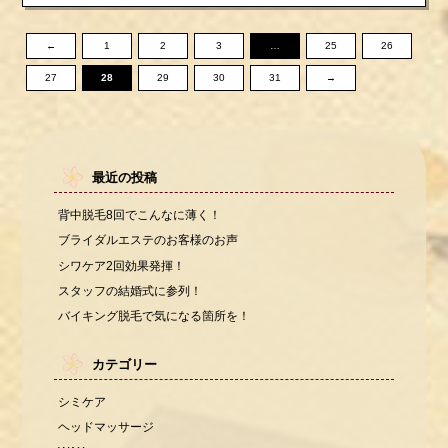
←
1
2
3
…
25
26
27
28
29
30
31
→
最近の投稿
背中脱毛8回でこんなに薄く！
ブライダルエステのお客様のお声
シワケア2回効果発揮！
スタッフの結婚式に参列！
バイキング脱毛で気になる箇所を！
カテゴリー
シミケア
ヘッドマッサージ