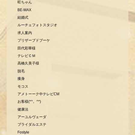
旺ちゃん
BE-MAX
結婚式
ルーチェフォトスタジオ
求人案内
プリザーブドブーケ
田代彩華様
テレビＣＭ
高橋久美子様
脱毛
痩身
モコス
アメトーーク中テレビCM
お客様(*^。^*)
健康法
アーユルヴェーダ
ブライダルエステ
Fostyle