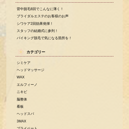
背中脱毛8回でこんなに薄く！
ブライダルエステのお客様のお声
シワケア2回効果発揮！
スタッフの結婚式に参列！
バイキング脱毛で気になる箇所を！
カテゴリー
シミケア
ヘッドマッサージ
WAX
エルフィーノ
ニキビ
脳整体
看板
ヘッドスパ
3MAX
プライベート