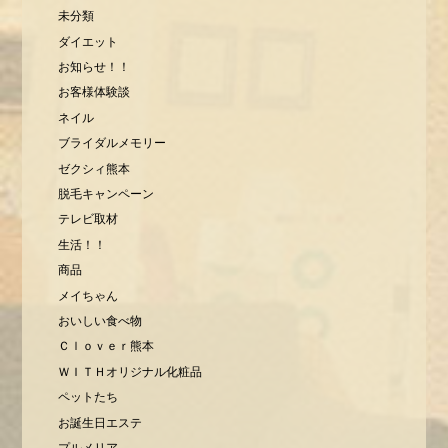
未分類
ダイエット
お知らせ！！
お客様体験談
ネイル
ブライダルメモリー
ゼクシィ熊本
脱毛キャンペーン
テレビ取材
生活！！
商品
メイちゃん
おいしい食べ物
Ｃｌｏｖｅｒ熊本
ＷＩＴＨオリジナル化粧品
ペットたち
お誕生日エステ
プルメリア