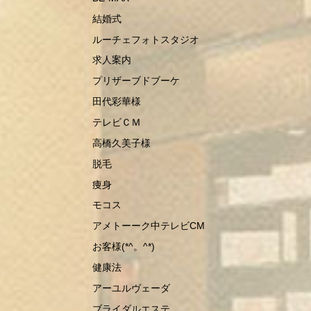
結婚式
ルーチェフォトスタジオ
求人案内
プリザーブドブーケ
田代彩華様
テレビＣＭ
高橋久美子様
脱毛
痩身
モコス
アメトーーク中テレビCM
お客様(*^。^*)
健康法
アーユルヴェーダ
ブライダルエステ