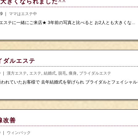
で大きくなられました^^
.19 ｜
ママはエステ中
ステに一緒にご来店★ 3年前の写真と比べると お2人とも大きくな...
イダルエステ
.9 ｜
漢方エステ
,
エステ
,
結婚式
,
脱毛
,
痩身
,
ブライダルエステ
われていたお客様で 去年結婚式を挙げられ ブライダルとフェイシャル
線改善
.9 ｜
ウィンバック