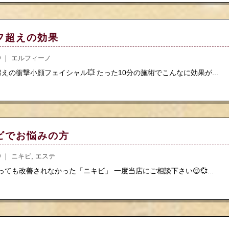
フ超えの効果
.9 ｜
エルフィーノ
えの衝撃小顔フェイシャル💥 たった10分の施術でこんなに効果が...
ビでお悩みの方
.9 ｜
ニキビ
,
エステ
っても改善されなかった「ニキビ」 一度当店にご相談下さい😌💞...