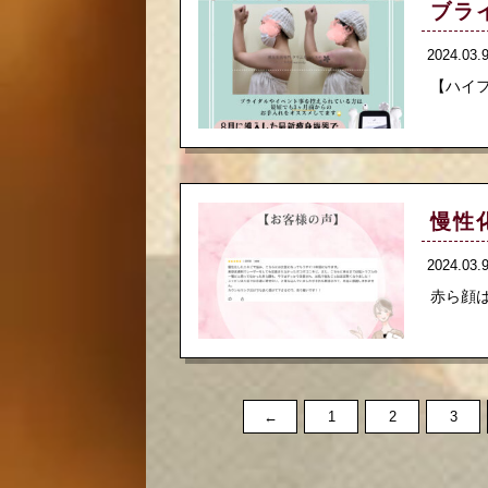
ブラ
2024.03
【ハイフ
慢性
2024.03
赤ら顔は
←
1
2
3