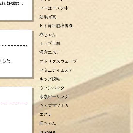
 妊娠線...
ママはエステ中
効果写真
ヒト幹細胞培養液
赤ちゃん
トラブル肌
漢方エステ
...
マトリクスウェーブ
マタニティエステ
キッズ脱毛
ウィンバック
水素ピーリング
ウィズマツオカ
エステ
旺ちゃん
BE-MAX