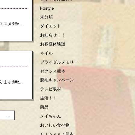
Fostyle
未分類
&#x...
ダイエット
お知らせ！！
お客様体験談
ネイル
ブライダルメモリー
ゼクシィ熊本
脱毛キャンペーン
&#x...
テレビ取材
生活！！
商品
→
メイちゃん
おいしい食べ物
Ｃｌｏｖｅｒ熊本