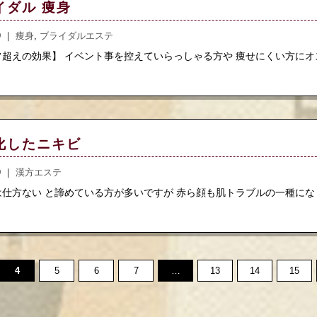
イダル 痩身
.9 ｜
痩身
,
ブライダルエステ
超えの効果】 イベント事を控えていらっしゃる方や 痩せにくい方にオススメ
化したニキビ
.9 ｜
漢方エステ
仕方ない と諦めている方が多いですが 赤ら顔も肌トラブルの一種になります
4
5
6
7
…
13
14
15