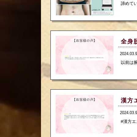
諦めてい
全身
2024.03
以前は腕
漢方
2024.03
#漢方エ