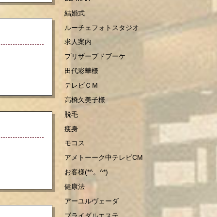
結婚式
ルーチェフォトスタジオ
求人案内
プリザーブドブーケ
田代彩華様
テレビＣＭ
高橋久美子様
脱毛
痩身
モコス
アメトーーク中テレビCM
お客様(*^。^*)
健康法
アーユルヴェーダ
ブライダルエステ