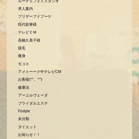
ルーチェフォトスタジオ
求人案内
プリザーブドブーケ
田代彩華様
テレビＣＭ
高橋久美子様
脱毛
痩身
モコス
アメトーーク中テレビCM
お客様(*^。^*)
健康法
アーユルヴェーダ
ブライダルエステ
Fostyle
未分類
ダイエット
お知らせ！！