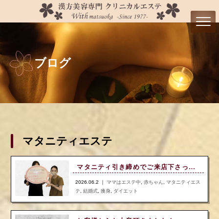
ブログ
マタニティエステ
マタニティ引き締めでご来店下さったお客様のお声！
2026.06.2 ｜
ママはエステ中
,
赤ちゃん
,
マタニティエス
テ
,
結婚式
,
痩身
,
ダイエット