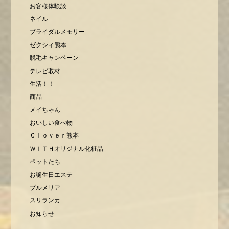
お客様体験談
ネイル
ブライダルメモリー
ゼクシィ熊本
脱毛キャンペーン
テレビ取材
生活！！
商品
メイちゃん
おいしい食べ物
Ｃｌｏｖｅｒ熊本
ＷＩＴＨオリジナル化粧品
ペットたち
お誕生日エステ
プルメリア
スリランカ
お知らせ