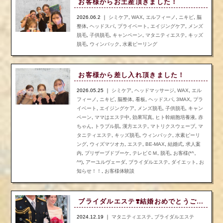
お客様からお土産頂きました！
2026.06.2 ｜
シミケア
,
WAX
,
エルフィーノ
,
ニキビ
,
脳
整体
,
ヘッドスパ
,
プライベート
,
エイジングケア
,
メンズ
脱毛
,
子供脱毛
,
キャンペーン
,
マタニティエステ
,
キッズ
脱毛
,
ウィンバック
,
水素ピーリング
お客様から差し入れ頂きました！
2026.05.25 ｜
シミケア
,
ヘッドマッサージ
,
WAX
,
エル
フィーノ
,
ニキビ
,
脳整体
,
看板
,
ヘッドスパ
,
3MAX
,
プラ
イベート
,
エイジングケア
,
メンズ脱毛
,
子供脱毛
,
キャン
ペーン
,
ママはエステ中
,
効果写真
,
ヒト幹細胞培養液
,
赤
ちゃん
,
トラブル肌
,
漢方エステ
,
マトリクスウェーブ
,
マ
タニティエステ
,
キッズ脱毛
,
ウィンバック
,
水素ピーリ
ング
,
ウィズマツオカ
,
エステ
,
BE-MAX
,
結婚式
,
求人案
内
,
プリザーブドブーケ
,
テレビＣＭ
,
脱毛
,
お客様(*^。
^*)
,
アーユルヴェーダ
,
ブライダルエステ
,
ダイエット
,
お
知らせ！！
,
お客様体験談
ブライダルエステ❣️結婚おめでとうございます
2024.12.19 ｜
マタニティエステ
,
ブライダルエステ