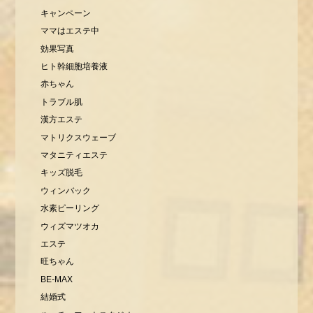
キャンペーン
ママはエステ中
効果写真
ヒト幹細胞培養液
赤ちゃん
トラブル肌
漢方エステ
マトリクスウェーブ
マタニティエステ
キッズ脱毛
ウィンバック
水素ピーリング
ウィズマツオカ
エステ
旺ちゃん
BE-MAX
結婚式