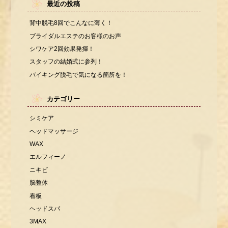
最近の投稿
背中脱毛8回でこんなに薄く！
ブライダルエステのお客様のお声
シワケア2回効果発揮！
スタッフの結婚式に参列！
バイキング脱毛で気になる箇所を！
カテゴリー
シミケア
ヘッドマッサージ
WAX
エルフィーノ
ニキビ
脳整体
看板
ヘッドスパ
3MAX