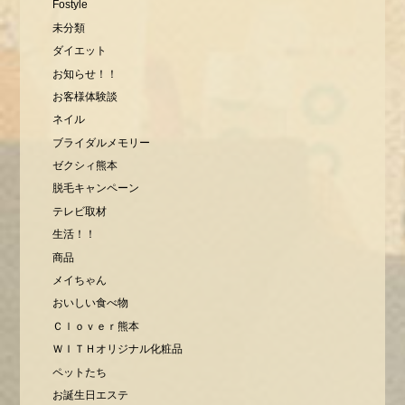
Fostyle
未分類
ダイエット
お知らせ！！
お客様体験談
ネイル
ブライダルメモリー
ゼクシィ熊本
脱毛キャンペーン
テレビ取材
生活！！
商品
メイちゃん
おいしい食べ物
Ｃｌｏｖｅｒ熊本
ＷＩＴＨオリジナル化粧品
ペットたち
お誕生日エステ