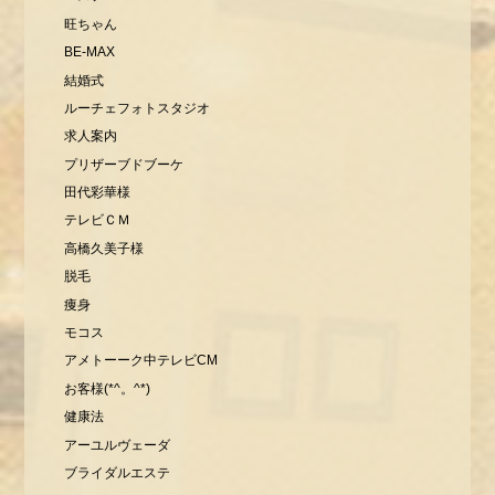
旺ちゃん
BE-MAX
結婚式
ルーチェフォトスタジオ
求人案内
プリザーブドブーケ
田代彩華様
テレビＣＭ
高橋久美子様
脱毛
痩身
モコス
アメトーーク中テレビCM
お客様(*^。^*)
健康法
アーユルヴェーダ
ブライダルエステ