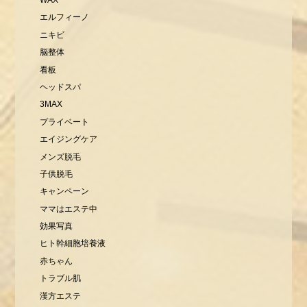
エルフィーノ
ニキビ
脳整体
看板
ヘッドスパ
3MAX
プライベート
エイジングケア
メンズ脱毛
子供脱毛
キャンペーン
ママはエステ中
効果写真
ヒト幹細胞培養液
赤ちゃん
トラブル肌
漢方エステ