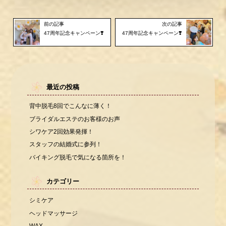
前の記事
次の記事
47周年記念キャンペーン❣️
47周年記念キャンペーン❣️
最近の投稿
背中脱毛8回でこんなに薄く！
ブライダルエステのお客様のお声
シワケア2回効果発揮！
スタッフの結婚式に参列！
バイキング脱毛で気になる箇所を！
カテゴリー
シミケア
ヘッドマッサージ
WAX