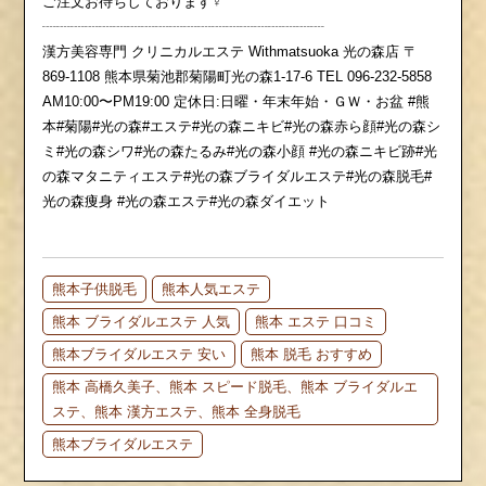
ご注文お待ちしております‍♀️
┈┈┈┈┈┈┈┈┈┈┈┈┈┈┈┈┈┈┈┈
漢方美容専門 クリニカルエステ Withmatsuoka 光の森店 〒
869-1108 熊本県菊池郡菊陽町光の森1-17-6 TEL 096-232-5858
AM10:00〜PM19:00 定休日:日曜・年末年始・ＧＷ・お盆 #熊
本#菊陽#光の森#エステ#光の森ニキビ#光の森赤ら顔#光の森シ
ミ#光の森シワ#光の森たるみ#光の森小顔 #光の森ニキビ跡#光
の森マタニティエステ#光の森ブライダルエステ#光の森脱毛#
光の森痩身 #光の森エステ#光の森ダイエット
熊本子供脱毛
熊本人気エステ
熊本 ブライダルエステ 人気
熊本 エステ 口コミ
熊本ブライダルエステ 安い
熊本 脱毛 おすすめ
熊本 高橋久美子、熊本 スピード脱毛、熊本 ブライダルエ
ステ、熊本 漢方エステ、熊本 全身脱毛
熊本ブライダルエステ