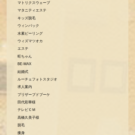
マトリクスウェーブ
マタニティエステ
キッズ脱毛
ウィンバック
水素ピーリング
ウィズマツオカ
エステ
旺ちゃん
BE-MAX
結婚式
ルーチェフォトスタジオ
求人案内
プリザーブドブーケ
田代彩華様
テレビＣＭ
高橋久美子様
脱毛
痩身