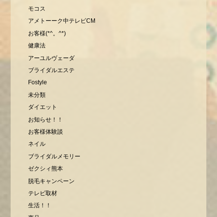
モコス
アメトーーク中テレビCM
お客様(*^。^*)
健康法
アーユルヴェーダ
ブライダルエステ
Fostyle
未分類
ダイエット
お知らせ！！
お客様体験談
ネイル
ブライダルメモリー
ゼクシィ熊本
脱毛キャンペーン
テレビ取材
生活！！