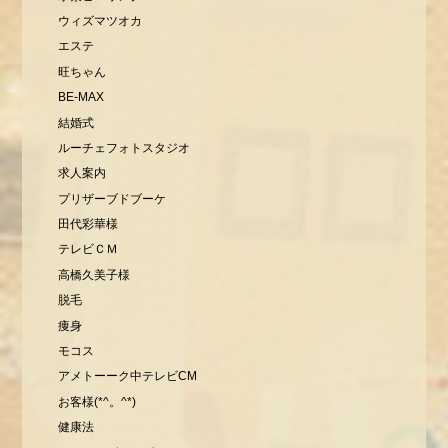
ウィズマツオカ
エステ
旺ちゃん
BE-MAX
結婚式
ルーチェフォトスタジオ
求人案内
プリザーブドブーケ
田代彩華様
テレビＣＭ
高橋久美子様
脱毛
痩身
モコス
アメトーーク中テレビCM
お客様(*^。^*)
健康法