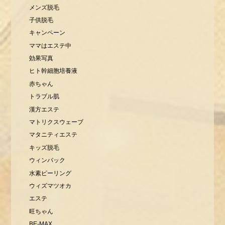
メンズ脱毛
子供脱毛
キャンペーン
ママはエステ中
効果写真
ヒト幹細胞培養液
赤ちゃん
トラブル肌
漢方エステ
マトリクスウェーブ
マタニティエステ
キッズ脱毛
ウィンバック
水素ピーリング
ウィズマツオカ
エステ
旺ちゃん
BE-MAX