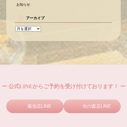
お知らせ
アーカイブ
ー 公式LINEからご予約を受け付けております！ ー
菊池店LINE
光の森店LINE