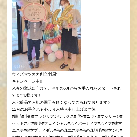
ウィズマツオカ創立44周年
キャンペーン中‼️
来春の挙式に向けて、今年の6月からお手入れをスタートされ
てますU様です♪
お化粧品でお肌の調子も良くなってこられております✨
12月のお手入れも心よりお待ち申し上げます💓
#脱毛#小顔#ブラジリアンワックス#毛穴#ニキビ#マッサージ#
ヘッドスパ#痩身#フェイシャル#ハイパーナイフ#ハイフ#熊本
エステ#熊本ブライダル#光の森エステ#光の森脱毛#熊本シワ#