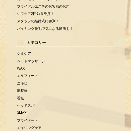
ブライダルエステのお客様のお声
シワケア2回効果発揮！
スタッフの結婚式に参列！
バイキング脱毛で気になる箇所を！
カテゴリー
シミケア
ヘッドマッサージ
WAX
エルフィーノ
ニキビ
脳整体
看板
ヘッドスパ
3MAX
プライベート
エイジングケア