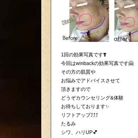
1回の効果写真です❣️
今回はwinbackの効果写真です🤗
その方の肌質や
お悩みでアドバイスさせて
頂きますので
どうぞカウンセリング&体験
お待ちしております✨
リフトアップ⤴️⤴️⤴️
たるみ
シワ、ハリUP💕