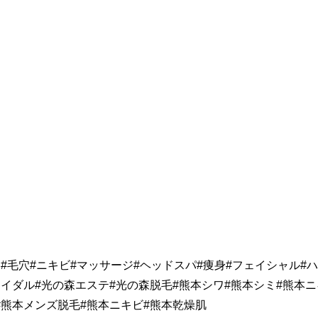
#毛穴#ニキビ#マッサージ#ヘッドスパ#痩身#フェイシャル#
ライダル#光の森エステ#光の森脱毛#熊本シワ#熊本シミ#熊本ニ
#熊本メンズ脱毛#熊本ニキビ#熊本乾燥肌