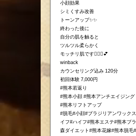
小顔効果
シミくすみ改善
トーンアップ✨✨
終わった後に
自分の肌を触ると
ツルツル柔らかく
モッチリ肌です💆🏻‍♀️💕
winback
カウンセリング込み 120分
初回体験 7,000円
#熊本若返り
#熊本小顔 #熊本アンチエイジング
#熊本リフトアップ
#脱毛#小顔#ブラジリアンワックス
イフ#ハイフ#熊本エステ#熊本ブ
森ダイエット#熊本花嫁#熊本脱毛