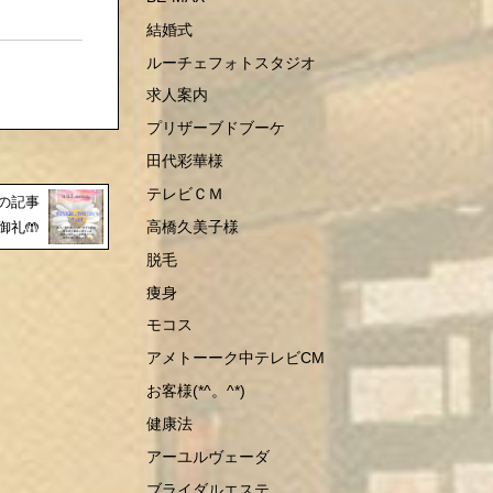
結婚式
ルーチェフォトスタジオ
求人案内
プリザーブドブーケ
田代彩華様
テレビＣＭ
の記事
高橋久美子様
御礼🤲
脱毛
痩身
モコス
アメトーーク中テレビCM
お客様(*^。^*)
健康法
アーユルヴェーダ
ブライダルエステ