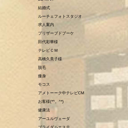
結婚式
ルーチェフォトスタジオ
求人案内
プリザーブドブーケ
田代彩華様
テレビＣＭ
高橋久美子様
脱毛
痩身
モコス
アメトーーク中テレビCM
お客様(*^。^*)
健康法
アーユルヴェーダ
ブライダルエステ