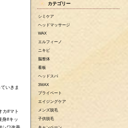
カテゴリー
シミケア
ヘッドマッサージ
WAX
エルフィーノ
ニキビ
脳整体
看板
ヘッドスパ
3MAX
っていきま
プライベート
エイジングケア
メンズ脱毛
オカ#マト
子供脱毛
痩身#キッ
キャンペーン
#シワ改善