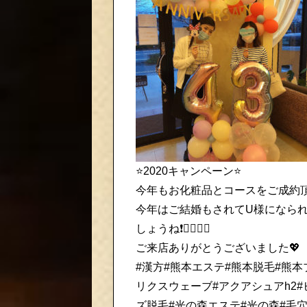
⭐️2020キャンペーン⭐️
今年もお化粧品とコースをご成約頂
今年はご結婚もされてU様になられ
しょうね❗️💆🏻‍♀️✨
ご来店ありがとうございました💖
#漢方#熊本エステ#熊本脱毛#熊本ブ
リクスウェーブ#アクアシュアh2#
ズ脱毛#光の森エステ#光の森#毛