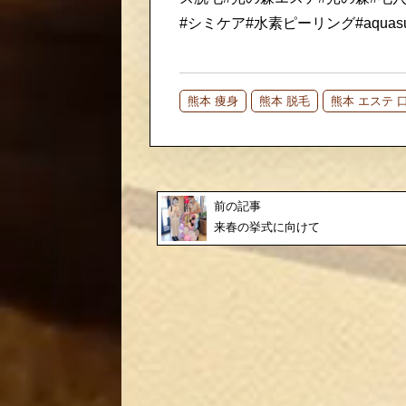
#シミケア#水素ピーリング#aquasu
熊本 痩身
熊本 脱毛
熊本 エステ 
前の記事
来春の挙式に向けて