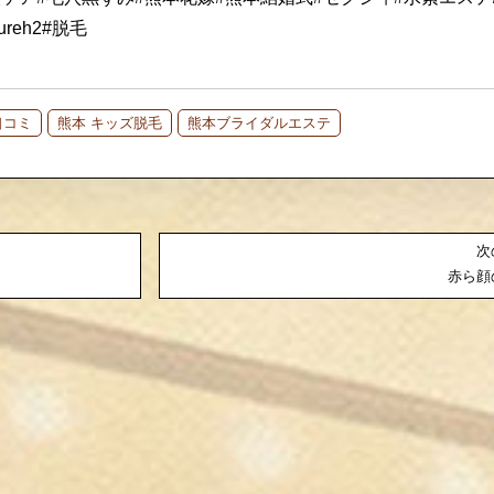
reh2#脱毛
口コミ
熊本 キッズ脱毛
熊本ブライダルエステ
次
赤ら顔