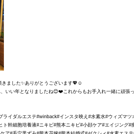
きました✨ありがとうございます💖☺️
、いい年となりましたね😊❤️これからもお手入れ一緒に頑張
ライダルエステ#winback#インスタ映え#水素水#ウィズマツ
ヒト幹細胞培養液#ニキビ#熊本ニキビ#小顔ケア#エイジング#
穴ケア#毛穴黒ずみ#熊本花嫁#熊本結婚式#ゼクシィ#水素エステ