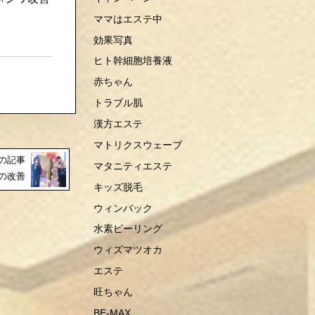
ママはエステ中
効果写真
ヒト幹細胞培養液
赤ちゃん
トラブル肌
漢方エステ
マトリクスウェーブ
の記事
マタニティエステ
の改善
キッズ脱毛
ウィンバック
水素ピーリング
ウィズマツオカ
エステ
旺ちゃん
BE-MAX