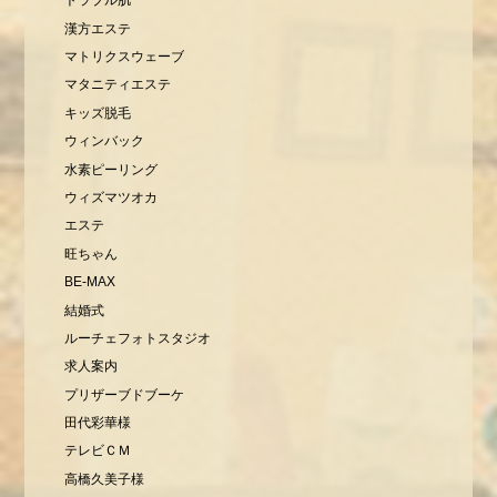
漢方エステ
マトリクスウェーブ
マタニティエステ
キッズ脱毛
ウィンバック
水素ピーリング
ウィズマツオカ
エステ
旺ちゃん
BE-MAX
結婚式
ルーチェフォトスタジオ
求人案内
プリザーブドブーケ
田代彩華様
テレビＣＭ
高橋久美子様