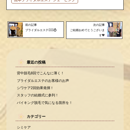
前の記事
次の記事
ブライダルエステ💆🏻‍♀️💍
ご結婚おめでとうございま
す💖
最近の投稿
背中脱毛8回でこんなに薄く！
ブライダルエステのお客様のお声
シワケア2回効果発揮！
スタッフの結婚式に参列！
バイキング脱毛で気になる箇所を！
カテゴリー
シミケア