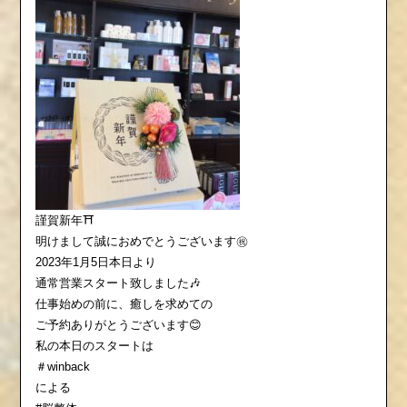
謹賀新年⛩
明けまして誠におめでとうございます㊗️
2023年1月5日本日より
通常営業スタート致しました🎶
仕事始めの前に、癒しを求めての
ご予約ありがとうございます😊
私の本日のスタートは
＃winback
による