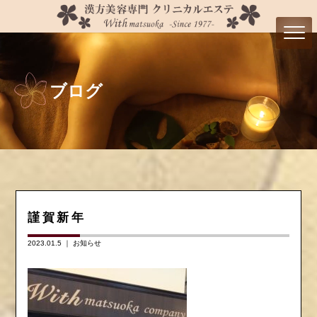
ブログ
謹賀新年
2023.01.5 ｜
お知らせ