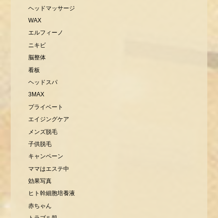
ヘッドマッサージ
WAX
エルフィーノ
ニキビ
脳整体
看板
ヘッドスパ
3MAX
プライベート
エイジングケア
メンズ脱毛
子供脱毛
キャンペーン
ママはエステ中
効果写真
ヒト幹細胞培養液
赤ちゃん
トラブル肌