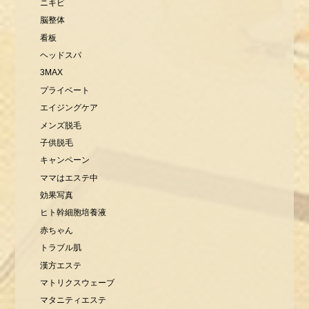
ニキビ
脳整体
看板
ヘッドスパ
3MAX
プライベート
エイジングケア
メンズ脱毛
子供脱毛
キャンペーン
ママはエステ中
効果写真
ヒト幹細胞培養液
赤ちゃん
トラブル肌
漢方エステ
マトリクスウェーブ
マタニティエステ