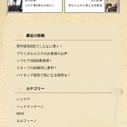
前の記事
次の記事
コロナ第2波を止めたい
赤ちゃんから使える化粧品
最近の投稿
背中脱毛8回でこんなに薄く！
ブライダルエステのお客様のお声
シワケア2回効果発揮！
スタッフの結婚式に参列！
バイキング脱毛で気になる箇所を！
カテゴリー
シミケア
ヘッドマッサージ
WAX
エルフィーノ