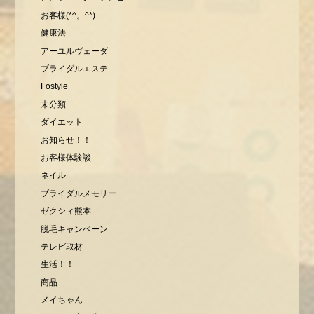
お客様(*^。^*)
健康法
アーユルヴェーダ
ブライダルエステ
Fostyle
未分類
ダイエット
お知らせ！！
お客様体験談
ネイル
ブライダルメモリー
ゼクシィ熊本
脱毛キャンペーン
テレビ取材
生活！！
商品
メイちゃん