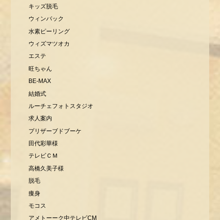
キッズ脱毛
ウィンバック
水素ピーリング
ウィズマツオカ
エステ
旺ちゃん
BE-MAX
結婚式
ルーチェフォトスタジオ
求人案内
プリザーブドブーケ
田代彩華様
テレビＣＭ
高橋久美子様
脱毛
痩身
モコス
アメトーーク中テレビCM