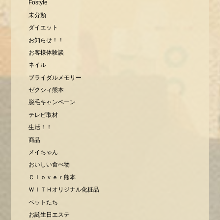
Fostyle
未分類
ダイエット
お知らせ！！
お客様体験談
ネイル
ブライダルメモリー
ゼクシィ熊本
脱毛キャンペーン
テレビ取材
生活！！
商品
メイちゃん
おいしい食べ物
Ｃｌｏｖｅｒ熊本
ＷＩＴＨオリジナル化粧品
ペットたち
お誕生日エステ