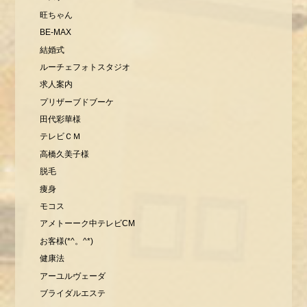
旺ちゃん
BE-MAX
結婚式
ルーチェフォトスタジオ
求人案内
プリザーブドブーケ
田代彩華様
テレビＣＭ
高橋久美子様
脱毛
痩身
モコス
アメトーーク中テレビCM
お客様(*^。^*)
健康法
アーユルヴェーダ
ブライダルエステ