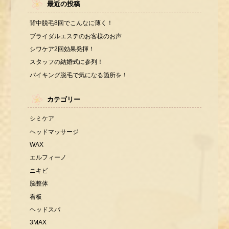
最近の投稿
背中脱毛8回でこんなに薄く！
ブライダルエステのお客様のお声
シワケア2回効果発揮！
スタッフの結婚式に参列！
バイキング脱毛で気になる箇所を！
カテゴリー
シミケア
ヘッドマッサージ
WAX
エルフィーノ
ニキビ
脳整体
看板
ヘッドスパ
3MAX