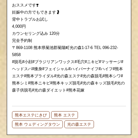
おススメです❣️
妊娠中の方でもできます🤰
背中トラブルお試し
4,000円
カウンセリング込み 120分
完全予約制
〒869-1108 熊本県菊池郡菊陽町光の森1-17-6 TEL 096-232-
5858
#脱毛#小顔#ブラジリアンワックス#毛穴#ニキビ#マッサージ#
ヘッドスパ#痩身#フェイシャル#ハイパーナイフ#ハイフ#熊本
エステ#熊本ブライダル#光の森エステ#光の森脱毛#熊本シワ#
熊本シミ#熊本ニキビ#熊本キッズ脱毛#光の森キッズ脱毛#光の
森子供脱毛#光の森ダイエット#熊本花嫁
熊本エステにきび
熊本 エステ
熊本 ウェディングタウン
光の森エステ