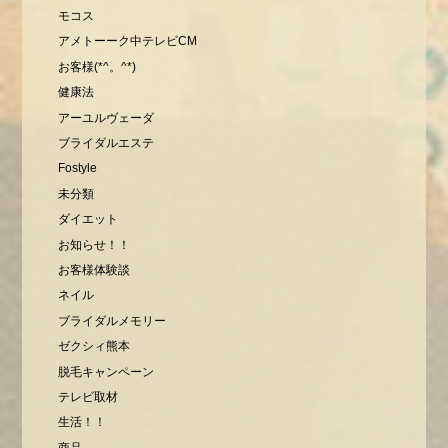
モコス
アメトーーク中テレビCM
お客様(*^。^*)
健康法
アーユルヴェーダ
ブライダルエステ
Fostyle
未分類
ダイエット
お知らせ！！
お客様体験談
ネイル
ブライダルメモリー
ゼクシィ熊本
脱毛キャンペーン
テレビ取材
生活！！
商品