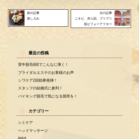
前の記事
次の記事
差し入れ
ニキビ、赤ら顔、プツプツ
肌ビフォーアフター
最近の投稿
背中脱毛8回でこんなに薄く！
ブライダルエステのお客様のお声
シワケア2回効果発揮！
スタッフの結婚式に参列！
バイキング脱毛で気になる箇所を！
カテゴリー
シミケア
ヘッドマッサージ
WAX