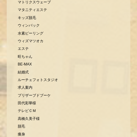
マトリクスウェーブ
マタニティエステ
キッズ脱毛
ウィンバック
水素ピーリング
ウィズマツオカ
エステ
旺ちゃん
BE-MAX
結婚式
ルーチェフォトスタジオ
求人案内
プリザーブドブーケ
田代彩華様
テレビＣＭ
高橋久美子様
脱毛
痩身