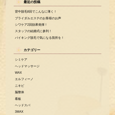
最近の投稿
背中脱毛8回でこんなに薄く！
ブライダルエステのお客様のお声
シワケア2回効果発揮！
スタッフの結婚式に参列！
バイキング脱毛で気になる箇所を！
カテゴリー
シミケア
ヘッドマッサージ
WAX
エルフィーノ
ニキビ
脳整体
看板
ヘッドスパ
3MAX