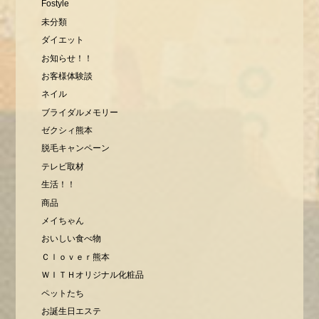
Fostyle
未分類
ダイエット
お知らせ！！
お客様体験談
ネイル
ブライダルメモリー
ゼクシィ熊本
脱毛キャンペーン
テレビ取材
生活！！
商品
メイちゃん
おいしい食べ物
Ｃｌｏｖｅｒ熊本
ＷＩＴＨオリジナル化粧品
ペットたち
お誕生日エステ