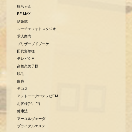
旺ちゃん
BE-MAX
結婚式
ルーチェフォトスタジオ
求人案内
プリザーブドブーケ
田代彩華様
テレビＣＭ
高橋久美子様
脱毛
痩身
モコス
アメトーーク中テレビCM
お客様(*^。^*)
健康法
アーユルヴェーダ
ブライダルエステ