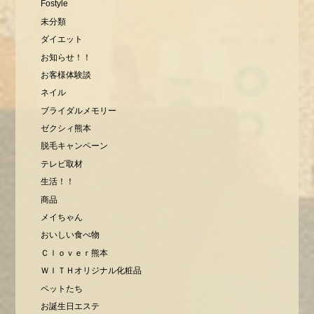
Fostyle
未分類
ダイエット
お知らせ！！
お客様体験談
ネイル
ブライダルメモリー
ゼクシィ熊本
脱毛キャンペーン
テレビ取材
生活！！
商品
メイちゃん
おいしい食べ物
Ｃｌｏｖｅｒ熊本
ＷＩＴＨオリジナル化粧品
ペットたち
お誕生日エステ