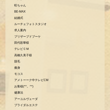
旺ちゃん
BE-MAX
結婚式
ルーチェフォトスタジオ
求人案内
プリザーブドブーケ
田代彩華様
テレビＣＭ
高橋久美子様
脱毛
痩身
モコス
アメトーーク中テレビCM
お客様(*^。^*)
健康法
アーユルヴェーダ
ブライダルエステ