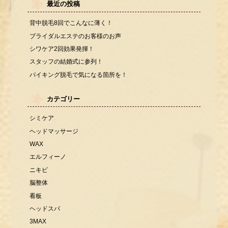
最近の投稿
背中脱毛8回でこんなに薄く！
ブライダルエステのお客様のお声
シワケア2回効果発揮！
スタッフの結婚式に参列！
バイキング脱毛で気になる箇所を！
カテゴリー
シミケア
ヘッドマッサージ
WAX
エルフィーノ
ニキビ
脳整体
看板
ヘッドスパ
3MAX