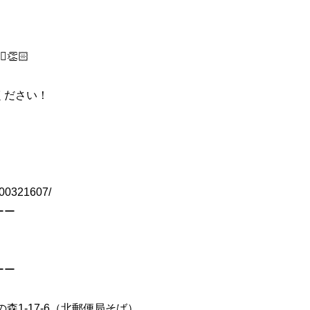
👏🏻
ください！
H000321607/
ーー
ーー
の森1-17-6（北郵便局そば）