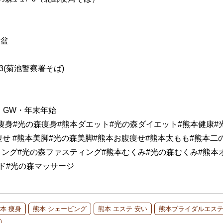
お盆
-3(菊池警察署そば)
）GW・年末年始
本痩身#光の森痩身#熊本ダエット#光の森ダイエット#熊本健康#
痩せ #熊本美脚#光の森美脚#熊本お腹痩せ#熊本太もも#熊本二
ィング#光の森ファスティング#熊本むくみ#光の森むくみ#熊本
ンド#光の森マッサージ
本 痩身
熊本 シェービング
熊本 エステ 安い
熊本ブライダルエステ