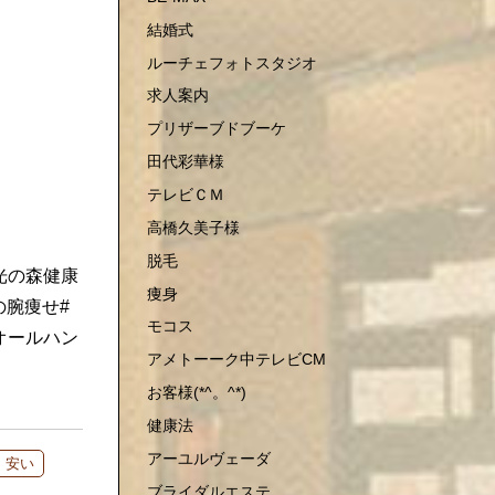
結婚式
ルーチェフォトスタジオ
求人案内
プリザーブドブーケ
田代彩華様
テレビＣＭ
高橋久美子様
脱毛
光の森健康
痩身
の腕痩せ#
モコス
オールハン
アメトーーク中テレビCM
お客様(*^。^*)
健康法
アーユルヴェーダ
 安い
ブライダルエステ