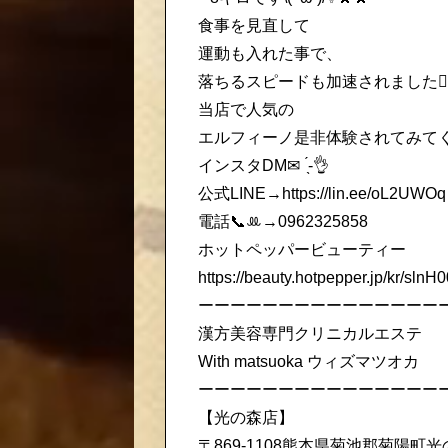
食事を見直して
運動も入れた事で、
落ちるスピードも加速されました🙂‍↕️
当店で人気の
エルフィーノ是非体験されてみて
インスタDM✉ ̖́-‬👌
公式LINE→https://lin.ee/oL2UWOq
電話📞‪ꔛ‬→0962325858
ホットペッパービューティー
https://beauty.hotpepper.jp/kr/sln
ーーーーーーーーーーーーーーー
漢方美容専門クリニカルエステ
With matsuoka ウィズマツオカ
ーーーーーーーーーーーーーーー
【光の森店】
〒869-1108熊本県菊池郡菊陽町光