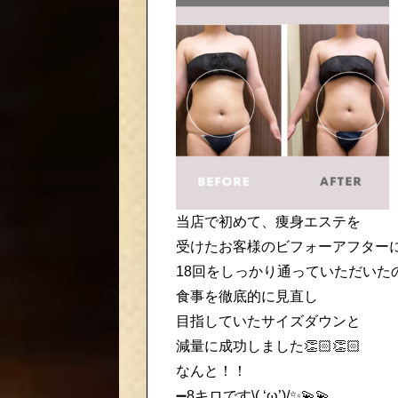
当店で初めて、痩身エステを
受けたお客様のビフォーアフター
18回をしっかり通っていただいた
食事を徹底的に見直し
目指していたサイズダウンと
減量に成功しました👏🏻👏🏻
なんと！！
➖8キロです\( ‘ω’)/✨💫💫