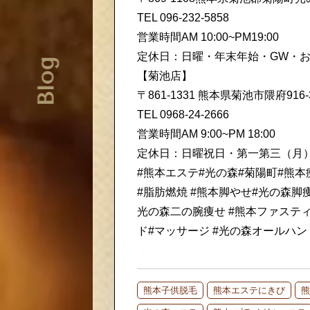
TEL 096-232-5858
営業時間AM 10:00~PM19:00
定休日：日曜・年末年始・GW・
Blog
【菊池店】
〒861-1331 熊本県菊池市隈府916
TEL 0968-24-2666
営業時間AM 9:00~PM 18:00
定休日：日曜祝日・第一第三（月
#熊本エステ#光の森#菊陽町#熊
#脂肪燃焼 #熊本脚やせ#光の森脚
光の森二の腕痩せ #熊本ファステ
ド#マッサージ #光の森オールハ
熊本子供脱毛
熊本エステにきび
熊