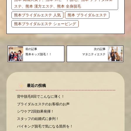
ステ、熊本 漢方エステ、熊本 全身脱毛
熊本ブライダルエステ 人気
熊本 ブライダルエステ
熊本ブライダルエステ シェービング
前の記事
次の記事
熊本キッズ脱毛！！
マタニティエステ
最近の投稿
背中脱毛8回でこんなに薄く！
ブライダルエステのお客様のお声
シワケア2回効果発揮！
スタッフの結婚式に参列！
バイキング脱毛で気になる箇所を！