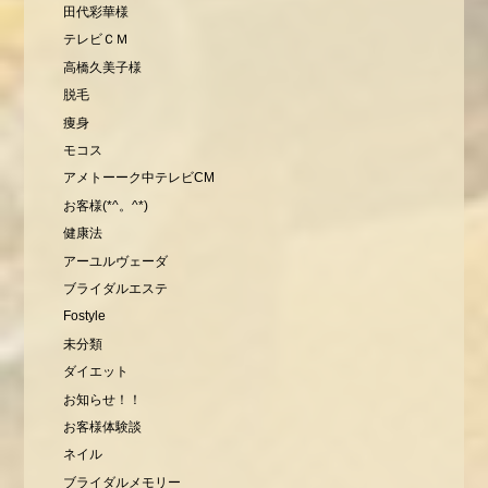
田代彩華様
テレビＣＭ
高橋久美子様
脱毛
痩身
モコス
アメトーーク中テレビCM
お客様(*^。^*)
健康法
アーユルヴェーダ
ブライダルエステ
Fostyle
未分類
ダイエット
お知らせ！！
お客様体験談
ネイル
ブライダルメモリー