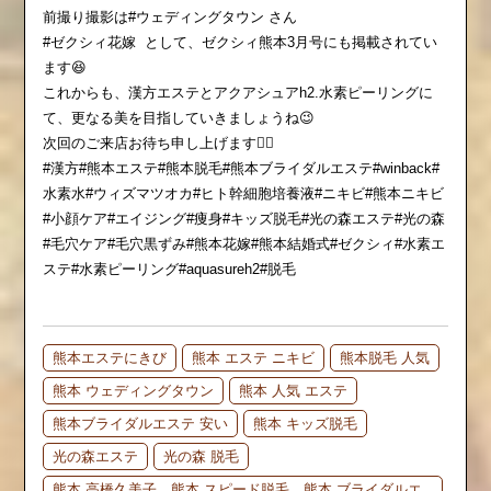
前撮り撮影は#ウェディングタウン さん
#ゼクシィ花嫁
として、ゼクシィ熊本3月号にも掲載されてい
ます😆
これからも、漢方エステとアクアシュアh2.水素ピーリングに
て、更なる美を目指していきましょうね😉
次回のご来店お待ち申し上げます💆‍♀️
#漢方#熊本エステ#熊本脱毛#熊本ブライダルエステ#winback#
水素水#ウィズマツオカ#ヒト幹細胞培養液#ニキビ#熊本ニキビ
#小顔ケア#エイジング#痩身#キッズ脱毛#光の森エステ#光の森
#毛穴ケア#毛穴黒ずみ#熊本花嫁#熊本結婚式#ゼクシィ#水素エ
ステ#水素ピーリング#aquasureh2#脱毛
熊本エステにきび
熊本 エステ ニキビ
熊本脱毛 人気
熊本 ウェディングタウン
熊本 人気 エステ
熊本ブライダルエステ 安い
熊本 キッズ脱毛
光の森エステ
光の森 脱毛
熊本 高橋久美子、熊本 スピード脱毛、熊本 ブライダルエ