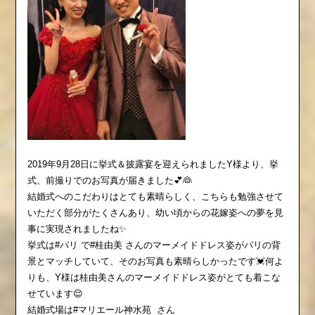
2019年9月28日に挙式＆披露宴を迎えられましたY様より、挙
式、前撮りでのお写真が届きました💕👰
結婚式へのこだわりはとても素晴らしく、こちらも勉強させて
いただく部分がたくさんあり、幼い頃からの花嫁姿への夢を見
事に実現されましたね✨
挙式は#パリ で#桂由美 さんのマーメイドドレス姿がパリの背
景とマッチしていて、そのお写真も素晴らしかったです💓何よ
りも、Y様は桂由美さんのマーメイドドレス姿がとても着こな
せています😌
結婚式場は#マリエール神水苑
さん