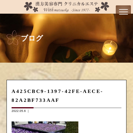
ブログ
A425CBC9-1397-42FE-AECE-
82A2BF733AAF
2022.05.6 ｜