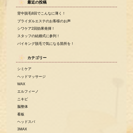
最近の投稿
背中脱毛8回でこんなに薄く！
ブライダルエステのお客様のお声
シワケア2回効果発揮！
スタッフの結婚式に参列！
バイキング脱毛で気になる箇所を！
カテゴリー
シミケア
ヘッドマッサージ
WAX
エルフィーノ
ニキビ
脳整体
看板
ヘッドスパ
3MAX