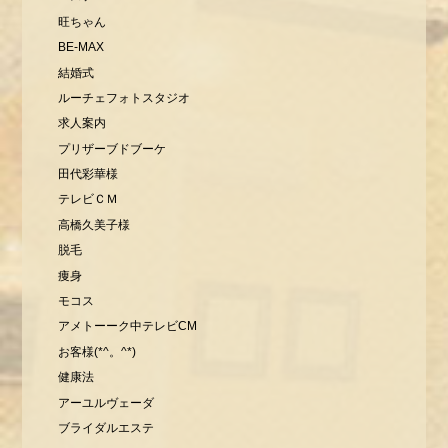
旺ちゃん
BE-MAX
結婚式
ルーチェフォトスタジオ
求人案内
プリザーブドブーケ
田代彩華様
テレビＣＭ
高橋久美子様
脱毛
痩身
モコス
アメトーーク中テレビCM
お客様(*^。^*)
健康法
アーユルヴェーダ
ブライダルエステ