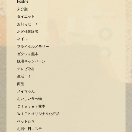
Fostyle
未分類
ダイエット
お知らせ！！
お客様体験談
ネイル
ブライダルメモリー
ゼクシィ熊本
脱毛キャンペーン
テレビ取材
生活！！
商品
メイちゃん
おいしい食べ物
Ｃｌｏｖｅｒ熊本
ＷＩＴＨオリジナル化粧品
ペットたち
お誕生日エステ