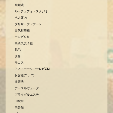
結婚式
ルーチェフォトスタジオ
求人案内
プリザーブドブーケ
田代彩華様
テレビＣＭ
高橋久美子様
脱毛
痩身
モコス
アメトーーク中テレビCM
お客様(*^。^*)
健康法
アーユルヴェーダ
ブライダルエステ
Fostyle
未分類