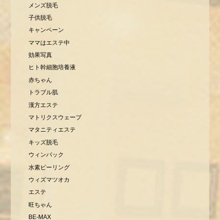
メンズ脱毛
子供脱毛
キャンペーン
ママはエステ中
効果写真
ヒト幹細胞培養液
赤ちゃん
トラブル肌
漢方エステ
マトリクスウェーブ
マタニティエステ
キッズ脱毛
ウィンバック
水素ピーリング
ウィズマツオカ
エステ
旺ちゃん
BE-MAX