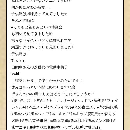
私はみたことがないアニメですので
何が何だかわからず….
子供達は興味持って見てました✨
それと同時に
#くまもと花とみどりの博覧会
も初めて見てきました🌸
様々な花が色とりどりに飾られてて
綺麗すぎてゆっくりと見回りました‼️
子供達は
#toyota
自動車さんの次世代の電動車椅子
#whill
に試乗したりして楽しかったみたいです！
休みはあっという間に終わりますね🥲
皆さんのgwの過ごし方はどうでしたでしょうか？
#脱毛#小顔#毛穴#ニキビ#マッサージ#ヘッドスパ#痩身#フェイ
シャル#熊本エステ#熊本ブライダル#光の森エステ#光の森脱毛
#熊本シワ#熊本シミ#熊本ニキビ#熊本キッズ脱毛#光の森キッ
ズ脱毛#光の森子供脱毛#熊本花嫁#熊本脱毛#熊本メンズ脱毛#
熊本ニキビ#熊本乾燥肌#熊本トラブル肌#熊本肌荒れ