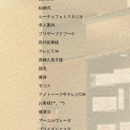
結婚式
ルーチェフォトスタジオ
求人案内
プリザーブドブーケ
田代彩華様
テレビＣＭ
高橋久美子様
脱毛
痩身
モコス
アメトーーク中テレビCM
お客様(*^。^*)
健康法
アーユルヴェーダ
ブライダルエステ