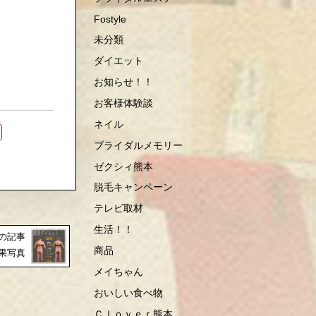
Fostyle
未分類
ダイエット
お知らせ！！
お客様体験談
ネイル
ブライダルメモリー
ゼクシィ熊本
脱毛キャンペーン
テレビ取材
生活！！
の記事
商品
果写真
メイちゃん
おいしい食べ物
Ｃｌｏｖｅｒ熊本