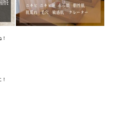
ね！
に！