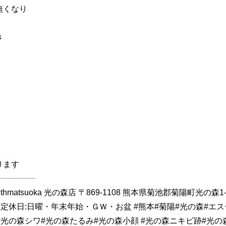
無くなり
き
ります
┈┈┈┈┈
atsuoka 光の森店 〒869-1108 熊本県菊池郡菊陽町光の森1-17
PM19:00 定休日:日曜・年末年始・ＧＷ・お盆 #熊本#菊陽#光の森#エ
#光の森シワ#光の森たるみ#光の森小顔 #光の森ニキビ跡#光の