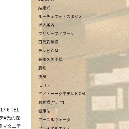
結婚式
ルーチェフォトスタジオ
求人案内
プリザーブドブーケ
田代彩華様
テレビＣＭ
高橋久美子様
脱毛
痩身
モコス
アメトーーク中テレビCM
お客様(*^。^*)
-6 TEL
健康法
ステ#光の森
アーユルヴェーダ
森マタニテ
ブライダルエステ