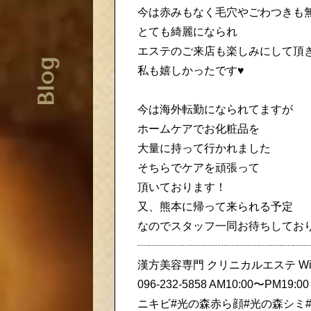
今は赤みもなく毛穴やごわつきも
とても綺麗になられ
エステのご来店も楽しみにして頂
Blog
私も嬉しかったです♥️
今は海外転勤になられてますが
ホームケアでお化粧品を
大量に持って行かれました
そちらでケアを頑張って
頂いております！
又、熊本に帰って来られる予定
なのでスタッフ一同お待ちしてお
┈┈┈┈┈┈┈┈┈┈┈┈┈┈┈
漢方美容専門 クリニカルエステ Withm
096-232-5858 AM10:00〜
ニキビ#光の森赤ら顔#光の森シミ