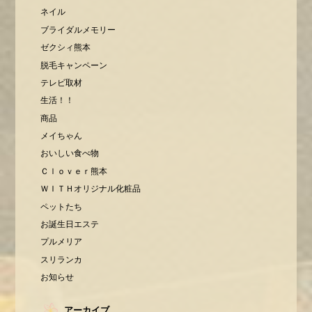
ネイル
ブライダルメモリー
ゼクシィ熊本
脱毛キャンペーン
テレビ取材
生活！！
商品
メイちゃん
おいしい食べ物
Ｃｌｏｖｅｒ熊本
ＷＩＴＨオリジナル化粧品
ペットたち
お誕生日エステ
プルメリア
スリランカ
お知らせ
アーカイブ