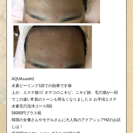
AQUAsureh2
水素ピーリング1回での効果です😄
上が、エステ後💆‍♀️ オデコのニキビ、ニキビ跡、毛穴感が一回
でこの違い❗️❗️ 肌のトーンも明るくなりました☺️ お手頃エステ
水素毛穴洗浄コース8回
56000円プラス税
韓国の女優さんやモデルさんに大人気のアクアシュアH2のお試
しは！