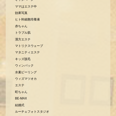
ママはエステ中
効果写真
ヒト幹細胞培養液
赤ちゃん
トラブル肌
漢方エステ
マトリクスウェーブ
マタニティエステ
キッズ脱毛
ウィンバック
水素ピーリング
ウィズマツオカ
エステ
旺ちゃん
BE-MAX
結婚式
ルーチェフォトスタジオ