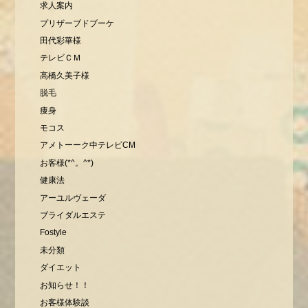
求人案内
プリザーブドブーケ
田代彩華様
テレビＣＭ
高橋久美子様
脱毛
痩身
モコス
アメトーーク中テレビCM
お客様(*^。^*)
健康法
アーユルヴェーダ
ブライダルエステ
Fostyle
未分類
ダイエット
お知らせ！！
お客様体験談