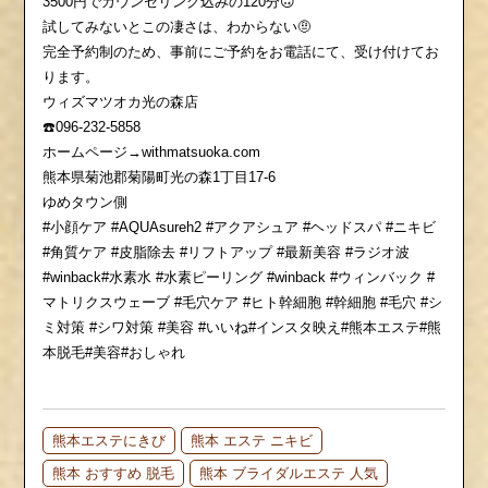
3500円でカウンセリング込みの120分🙃
試してみないとこの凄さは、わからない🤨
完全予約制のため、事前にご予約をお電話にて、受け付けてお
ります。
ウィズマツオカ光の森店
☎️096-232-5858
ホームページ→withmatsuoka.com
熊本県菊池郡菊陽町光の森1丁目17-6
ゆめタウン側
#小顔ケア #AQUAsureh2 #アクアシュア #ヘッドスパ #ニキビ
#角質ケア #皮脂除去 #リフトアップ #最新美容 #ラジオ波
#winback#水素水 #水素ピーリング #winback #ウィンバック #
マトリクスウェーブ #毛穴ケア #ヒト幹細胞 #幹細胞 #毛穴 #シ
ミ対策 #シワ対策 #美容 #いいね#インスタ映え#熊本エステ#熊
本脱毛#美容#おしゃれ
熊本エステにきび
熊本 エステ ニキビ
熊本 おすすめ 脱毛
熊本 ブライダルエステ 人気