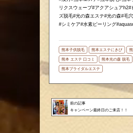
リクスウェーブ#アクアシュアh2#
ズ脱毛#光の森エステ#光の森#毛
#シミケア#水素ピーリング#aquasu
熊本子供脱毛
熊本エステにきび
熊
熊本 エステ 口コミ
熊本光の森 脱毛
熊本ブライダルエステ
前の記事
キャンペーン最終日のご来店！！