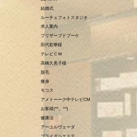
結婚式
ルーチェフォトスタジオ
求人案内
プリザーブドブーケ
田代彩華様
テレビＣＭ
高橋久美子様
脱毛
痩身
モコス
アメトーーク中テレビCM
お客様(*^。^*)
健康法
アーユルヴェーダ
ブライダルエステ