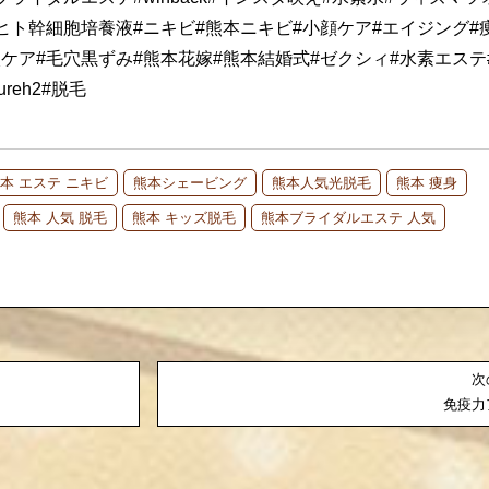
ヒト幹細胞培養液#ニキビ#熊本ニキビ#小顔ケア#エイジング#
穴ケア#毛穴黒ずみ#熊本花嫁#熊本結婚式#ゼクシィ#水素エステ
reh2#脱毛
本 エステ ニキビ
熊本シェービング
熊本人気光脱毛
熊本 痩身
熊本 人気 脱毛
熊本 キッズ脱毛
熊本ブライダルエステ 人気
次
免疫力