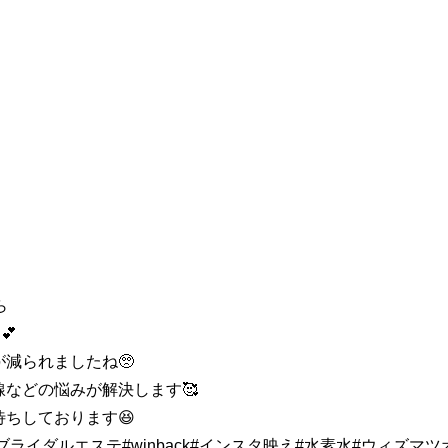
ら
💕
減られましたね🥺
などの悩みが解決します🥰
ちしております😆
ライダルエステ#winback#インスタ映え#水素水#ウィズマツ