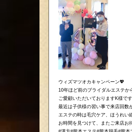
ウィズマツオカキャンペーン💖
10年ほど前のブライダルエステか
ご愛顧いただいておりますK様です
最近は子供様の習い事で来店回数が
エステの時は毛穴ケア、ほうれい線
お時間を見つけて、またご来店お待
#漢方#熊本エステ#熊本脱毛#熊本ブ