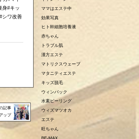
痩身#キッ
ママはエステ中
#シワ改善
効果写真
ヒト幹細胞培養液
赤ちゃん
トラブル肌
漢方エステ
マトリクスウェーブ
マタニティエステ
キッズ脱毛
ウィンバック
水素ピーリング
の記事
ウィズマツオカ
アップ
エステ
旺ちゃん
BE-MAX