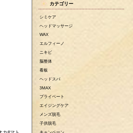
カテゴリー
シミケア
ヘッドマッサージ
WAX
エルフィーノ
ニキビ
脳整体
看板
ヘッドスパ
3MAX
プライベート
エイジングケア
メンズ脱毛
子供脱毛
キャンペーン
オカ#マト