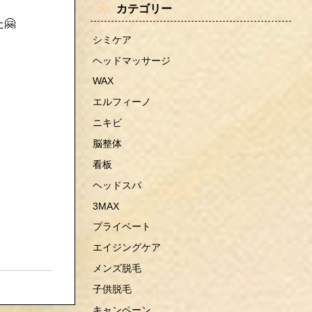
カテゴリー
🤗
シミケア
ヘッドマッサージ
WAX
エルフィーノ
ニキビ
脳整体
看板
ヘッドスパ
3MAX
プライベート
エイジングケア
メンズ脱毛
子供脱毛
キャンペーン