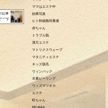
ママはエステ中
の記事
効果写真
꒳`*)/
ヒト幹細胞培養液
赤ちゃん
トラブル肌
漢方エステ
マトリクスウェーブ
マタニティエステ
キッズ脱毛
ウィンバック
水素ピーリング
ウィズマツオカ
エステ
旺ちゃん
BE-MAX