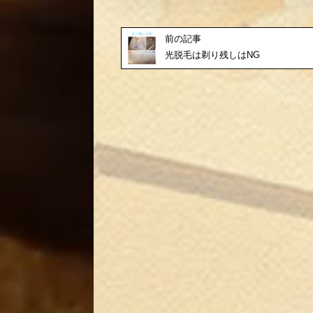
前の記事
光脱毛は剃り残しはNG