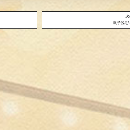
次
親子脱毛\(*´