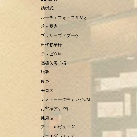
結婚式
ルーチェフォトスタジオ
求人案内
プリザーブドブーケ
田代彩華様
テレビＣＭ
高橋久美子様
脱毛
痩身
モコス
アメトーーク中テレビCM
お客様(*^。^*)
健康法
アーユルヴェーダ
ブライダルエステ