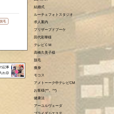
結婚式
ルーチェフォトスタジオ
脱毛
求人案内
プリザーブドブーケ
田代彩華様
テレビＣＭ
高橋久美子様
脱毛
の記事
痩身
入れ😌
モコス
アメトーーク中テレビCM
お客様(*^。^*)
健康法
アーユルヴェーダ
ブライダルエステ