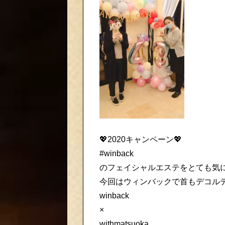
💖2020キャンペーン💖
#winback
のフェイシャルエステをとても気に
今回はウィンバックで首もデコルテ
winback
×
withmatsuoka