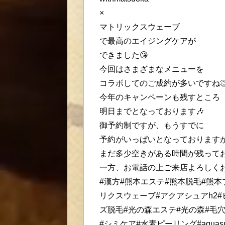
×
マトリックスウェーブ
で最高のエイジングケアが
できました😘
今回はさまざまなメニューを
コラボしてのご成約が多いですね
今年のキャンペーンも残すところ
明日までとなっております🎶
御予約制ですが、もうすでに
予約がいっぱいとなっております
まだ多少空きがある時間が残って
一方、お電話の上ご来店よろしくお
#漢方#熊本エステ#熊本脱毛#熊本ブ
リクスウェーブ#アクアシュアh2#
ズ脱毛#光の森エステ#光の森#毛
#シミケア#水素ピーリング#aquasu