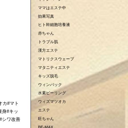
ママはエステ中
効果写真
ヒト幹細胞培養液
赤ちゃん
トラブル肌
漢方エステ
マトリクスウェーブ
マタニティエステ
キッズ脱毛
ウィンバック
水素ピーリング
ウィズマツオカ
オカ#マト
エステ
痩身#キッ
旺ちゃん
#シワ改善
BE-MAX