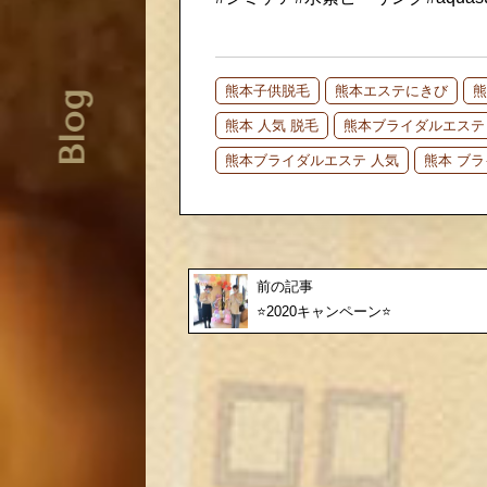
熊本子供脱毛
熊本エステにきび
熊
Blog
熊本 人気 脱毛
熊本ブライダルエステ
熊本ブライダルエステ 人気
熊本 ブ
前の記事
⭐️2020キャンペーン⭐️