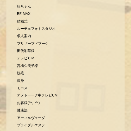
旺ちゃん
BE-MAX
結婚式
ルーチェフォトスタジオ
求人案内
プリザーブドブーケ
田代彩華様
テレビＣＭ
高橋久美子様
脱毛
痩身
モコス
アメトーーク中テレビCM
お客様(*^。^*)
健康法
アーユルヴェーダ
ブライダルエステ