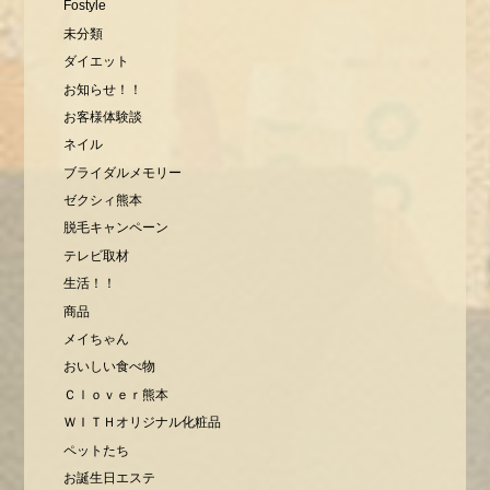
Fostyle
未分類
ダイエット
お知らせ！！
お客様体験談
ネイル
ブライダルメモリー
ゼクシィ熊本
脱毛キャンペーン
テレビ取材
生活！！
商品
メイちゃん
おいしい食べ物
Ｃｌｏｖｅｒ熊本
ＷＩＴＨオリジナル化粧品
ペットたち
お誕生日エステ