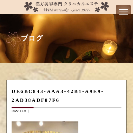
ブログ
DE6BC843-AAA3-42B1-A9E9-
2AD38ADF87F6
2022.11.9 ｜