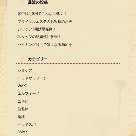
最近の投稿
背中脱毛8回でこんなに薄く！
ブライダルエステのお客様のお声
シワケア2回効果発揮！
スタッフの結婚式に参列！
バイキング脱毛で気になる箇所を！
カテゴリー
シミケア
ヘッドマッサージ
WAX
エルフィーノ
ニキビ
脳整体
看板
ヘッドスパ
3MAX