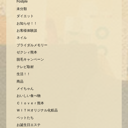
Fostyle
未分類
ダイエット
お知らせ！！
お客様体験談
ネイル
ブライダルメモリー
ゼクシィ熊本
脱毛キャンペーン
テレビ取材
生活！！
商品
メイちゃん
おいしい食べ物
Ｃｌｏｖｅｒ熊本
ＷＩＴＨオリジナル化粧品
ペットたち
お誕生日エステ