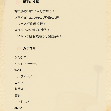
最近の投稿
背中脱毛8回でこんなに薄く！
ブライダルエステのお客様のお声
シワケア2回効果発揮！
スタッフの結婚式に参列！
バイキング脱毛で気になる箇所を！
カテゴリー
シミケア
ヘッドマッサージ
WAX
エルフィーノ
ニキビ
脳整体
看板
ヘッドスパ
3MAX