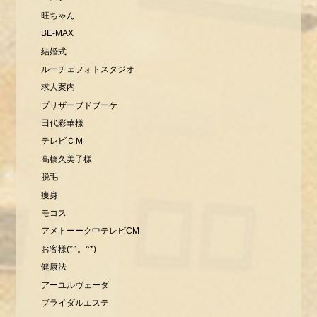
旺ちゃん
BE-MAX
結婚式
ルーチェフォトスタジオ
求人案内
プリザーブドブーケ
田代彩華様
テレビＣＭ
高橋久美子様
脱毛
痩身
モコス
アメトーーク中テレビCM
お客様(*^。^*)
健康法
アーユルヴェーダ
ブライダルエステ