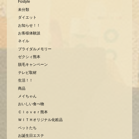
Fostyle
未分類
ダイエット
お知らせ！！
お客様体験談
ネイル
ブライダルメモリー
ゼクシィ熊本
脱毛キャンペーン
テレビ取材
生活！！
商品
メイちゃん
おいしい食べ物
Ｃｌｏｖｅｒ熊本
ＷＩＴＨオリジナル化粧品
ペットたち
お誕生日エステ