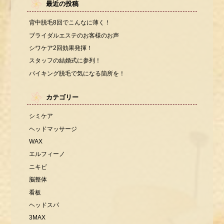
最近の投稿
背中脱毛8回でこんなに薄く！
ブライダルエステのお客様のお声
シワケア2回効果発揮！
スタッフの結婚式に参列！
バイキング脱毛で気になる箇所を！
カテゴリー
シミケア
ヘッドマッサージ
WAX
エルフィーノ
ニキビ
脳整体
看板
ヘッドスパ
3MAX