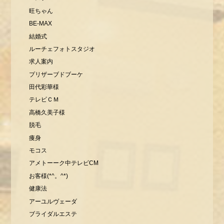
旺ちゃん
BE-MAX
結婚式
ルーチェフォトスタジオ
求人案内
プリザーブドブーケ
田代彩華様
テレビＣＭ
高橋久美子様
脱毛
痩身
モコス
アメトーーク中テレビCM
お客様(*^。^*)
健康法
アーユルヴェーダ
ブライダルエステ