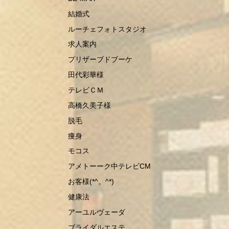
結婚式
ルーチェフォトスタジオ
求人案内
プリザーブドブーケ
田代彩華様
テレビＣＭ
高橋久美子様
脱毛
痩身
モコス
アメトーーク中テレビCM
お客様(*^。^*)
健康法
アーユルヴェーダ
ブライダルエステ