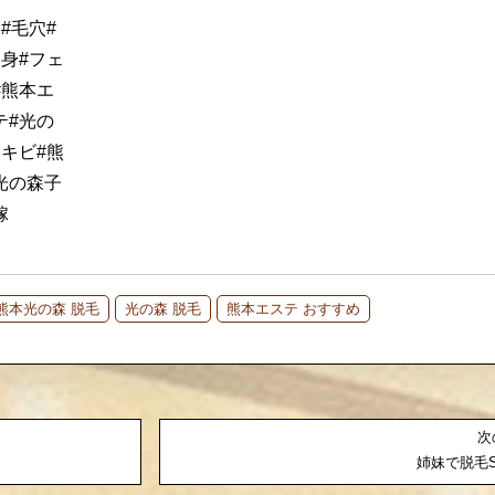
#毛穴#
身#フェ
#熊本エ
テ#光の
キビ#熊
光の森子
嫁
熊本光の森 脱毛
光の森 脱毛
熊本エステ おすすめ
次
姉妹で脱毛S