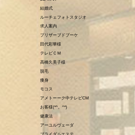
結婚式
ルーチェフォトスタジオ
求人案内
プリザーブドブーケ
田代彩華様
テレビＣＭ
高橋久美子様
脱毛
痩身
モコス
アメトーーク中テレビCM
お客様(*^。^*)
健康法
アーユルヴェーダ
ブライダルエステ