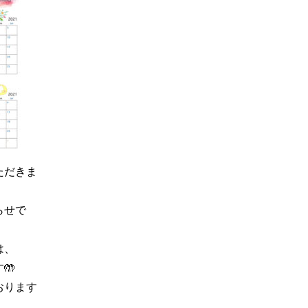
ただきま
らせで
は、
🤲
おります