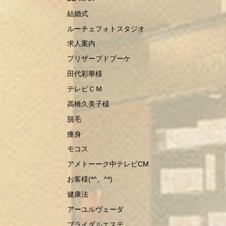
結婚式
ルーチェフォトスタジオ
求人案内
プリザーブドブーケ
田代彩華様
テレビＣＭ
高橋久美子様
脱毛
痩身
モコス
アメトーーク中テレビCM
お客様(*^。^*)
健康法
アーユルヴェーダ
ブライダルエステ