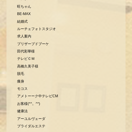
旺ちゃん
BE-MAX
結婚式
ルーチェフォトスタジオ
求人案内
プリザーブドブーケ
田代彩華様
テレビＣＭ
高橋久美子様
脱毛
痩身
モコス
アメトーーク中テレビCM
お客様(*^。^*)
健康法
アーユルヴェーダ
ブライダルエステ