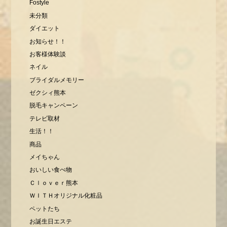
Fostyle
未分類
ダイエット
お知らせ！！
お客様体験談
ネイル
ブライダルメモリー
ゼクシィ熊本
脱毛キャンペーン
テレビ取材
生活！！
商品
メイちゃん
おいしい食べ物
Ｃｌｏｖｅｒ熊本
ＷＩＴＨオリジナル化粧品
ペットたち
お誕生日エステ