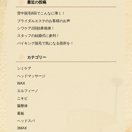
最近の投稿
背中脱毛8回でこんなに薄く！
ブライダルエステのお客様のお声
シワケア2回効果発揮！
スタッフの結婚式に参列！
バイキング脱毛で気になる箇所を！
カテゴリー
シミケア
ヘッドマッサージ
WAX
エルフィーノ
ニキビ
脳整体
看板
ヘッドスパ
3MAX