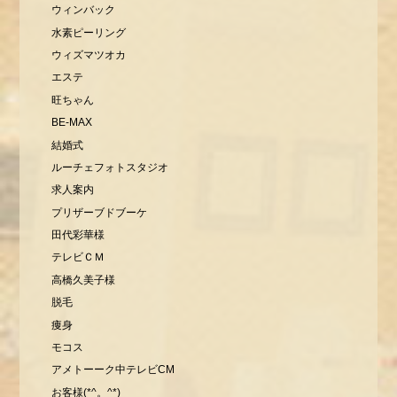
ウィンバック
水素ピーリング
ウィズマツオカ
エステ
旺ちゃん
BE-MAX
結婚式
ルーチェフォトスタジオ
求人案内
プリザーブドブーケ
田代彩華様
テレビＣＭ
高橋久美子様
脱毛
痩身
モコス
アメトーーク中テレビCM
お客様(*^。^*)