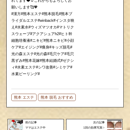
れてます❤️☺️これからもよろしくお
願いします🥰💖
#漢方#熊本エステ#熊本脱毛#熊本ブ
ライダルエステ#winback#インスタ映
え#水素水#ウィズマツオカ#マトリク
スウェーブ#アクアシュアh2#ヒト幹
細胞培養液#ニキビ#熊本ニキビ#小顔
ケア#エイジング#痩身#キッズ脱毛#
光の森エステ#光の森#毛穴ケア#毛穴
黒ずみ#熊本花嫁#熊本結婚式#ゼクシ
ィ#水素エステ#シワ改善#シミケア#
水素ピーリング#
熊本 エステ
熊本 脱毛 おすすめ
前の記事
次の記事
ママはエステ中
1回の効果写真✨