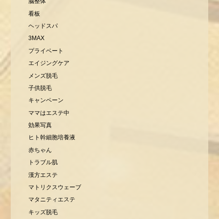
脳整体
看板
ヘッドスパ
3MAX
プライベート
エイジングケア
メンズ脱毛
子供脱毛
キャンペーン
ママはエステ中
効果写真
ヒト幹細胞培養液
赤ちゃん
トラブル肌
漢方エステ
マトリクスウェーブ
マタニティエステ
キッズ脱毛