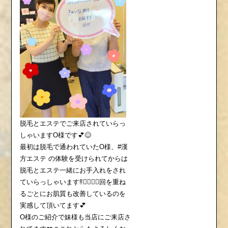
脱毛とエステでご来店されていらっ
しゃいますO様です💕😊
最初は脱毛で通われていたO様、#漢
方エステ の体験を受けられてからは
脱毛とエステ一緒にお手入れをされ
ていらっしゃいます‼️💆🏻‍♀️✨回を重ね
るごとにお肌質も改善しているのを
実感して頂いてます💕
O様のご紹介で妹様も当店にご来店さ