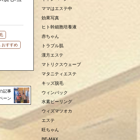
ママはエステ中
効果写真
ヒト幹細胞培養液
毛
赤ちゃん
 おすすめ
トラブル肌
漢方エステ
マトリクスウェーブ
マタニティエステ
キッズ脱毛
の記事
ウィンバック
ンペーン
水素ピーリング
ウィズマツオカ
エステ
旺ちゃん
BE-MAX