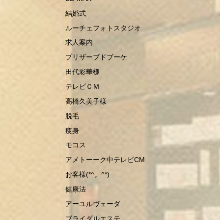
結婚式
ルーチェフォトスタジオ
求人案内
プリザーブドブーケ
田代彩華様
テレビＣＭ
高橋久美子様
脱毛
痩身
モコス
アメトーーク中テレビCM
お客様(*^。^*)
健康法
アーユルヴェーダ
ブライダルエステ