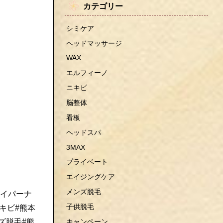
カテゴリー
シミケア
ヘッドマッサージ
WAX
エルフィーノ
ニキビ
脳整体
看板
ヘッドスパ
3MAX
プライベート
エイジングケア
メンズ脱毛
ハイパーナ
子供脱毛
キビ#熊本
キャンペーン
ズ脱毛#熊