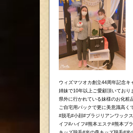
ウィズマツオカ創立44周年記念キ
姉妹で10年以上ご愛顧頂いており
県外に行かれている妹様のお化粧品
ご自宅用パックで更に美意識高くで
#脱毛#小顔#ブラジリアンワックス
イフ#ハイフ#熊本エステ#熊本ブ
キッズ脱毛#光の森キッズ脱毛#光