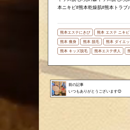
本ニキビ#熊本乾燥肌#熊本トラブ
熊本エステにきび
熊本 エステ ニキビ
熊本 痩身
熊本 脱毛
熊本 ダイエッ
熊本 キッズ脱毛
熊本エステ求人
前の記事
いつもありがとうございます😊