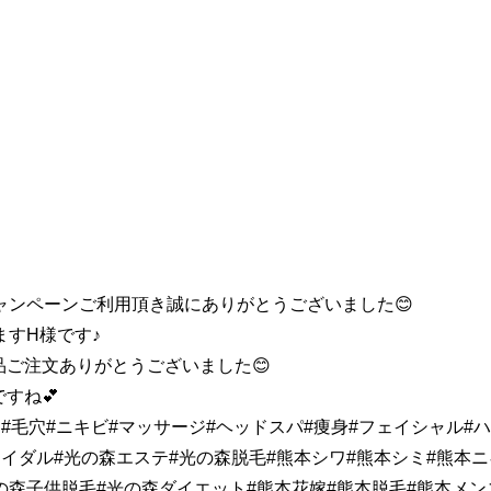
ャンペーンご利用頂き誠にありがとうございました😊
ますH様です♪
ご注文ありがとうございました😊
すね💕
#毛穴#ニキビ#マッサージ#ヘッドスパ#痩身#フェイシャル#
ライダル#光の森エステ#光の森脱毛#熊本シワ#熊本シミ#熊本ニ
の森子供脱毛#光の森ダイエット#熊本花嫁#熊本脱毛#熊本メン