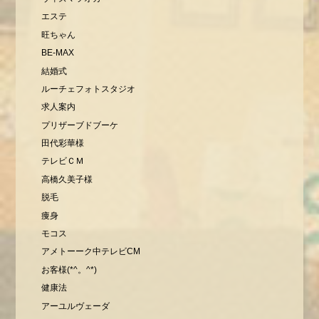
エステ
旺ちゃん
BE-MAX
結婚式
ルーチェフォトスタジオ
求人案内
プリザーブドブーケ
田代彩華様
テレビＣＭ
高橋久美子様
脱毛
痩身
モコス
アメトーーク中テレビCM
お客様(*^。^*)
健康法
アーユルヴェーダ