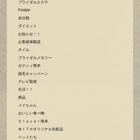
ブライダルエステ
Fostyle
未分類
ダイエット
お知らせ！！
お客様体験談
ネイル
ブライダルメモリー
ゼクシィ熊本
脱毛キャンペーン
テレビ取材
生活！！
商品
メイちゃん
おいしい食べ物
Ｃｌｏｖｅｒ熊本
ＷＩＴＨオリジナル化粧品
ペットたち