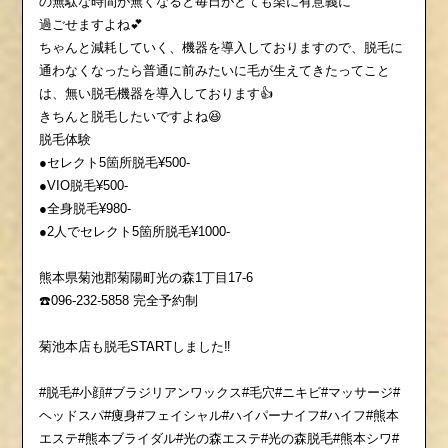
の無駄な時間が無くなると毎日がとても楽に有意義に
過ごせますよね💕
ちゃんと減耗していく、機器を導入しておりますので、脱毛に
通わなくなったら普通に前みたいに毛が生えてきたってこと
は、無い脱毛機器を導入しております👍
きちんと脱毛したいですよね😆
脱毛体験
●セレクト5箇所脱毛¥500-
●VIO脱毛¥500-
●全身脱毛¥980-
●2人でセレクト5箇所脱毛¥1000-
熊本県菊池郡菊陽町光の森1丁目17-6
☎️096-232-5858 完全予約制
菊池本店も脱毛STARTしました‼️
#脱毛#小顔#ブラジリアンワックス#毛穴#ニキビ#マッサージ#
ヘッドスパ#痩身#フェイシャル#ハイパーナイフ#ハイフ#熊本
エステ#熊本ブライダル#光の森エステ#光の森脱毛#熊本シワ#