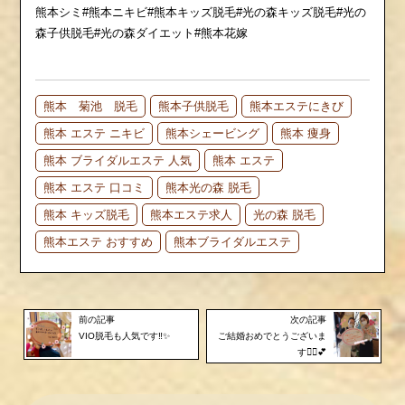
熊本シミ#熊本ニキビ#熊本キッズ脱毛#光の森キッズ脱毛#光の
森子供脱毛#光の森ダイエット#熊本花嫁
熊本 菊池 脱毛
熊本子供脱毛
熊本エステにきび
熊本 エステ ニキビ
熊本シェービング
熊本 痩身
熊本 ブライダルエステ 人気
熊本 エステ
熊本 エステ 口コミ
熊本光の森 脱毛
熊本 キッズ脱毛
熊本エステ求人
光の森 脱毛
熊本エステ おすすめ
熊本ブライダルエステ
前の記事
次の記事
VIO脱毛も人気です‼️✨
ご結婚おめでとうございま
す👰‍♀️💕