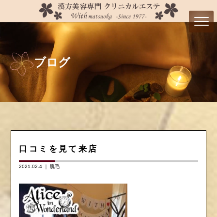
ブログ
口コミを見て来店
2021.02.4 ｜
脱毛