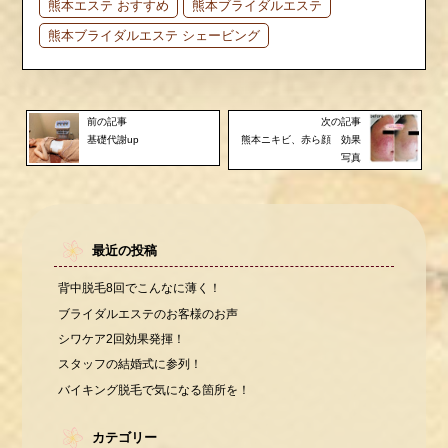
熊本エステ おすすめ
熊本ブライダルエステ
熊本ブライダルエステ シェービング
前の記事
次の記事
基礎代謝up
熊本ニキビ、赤ら顔 効果
写真
最近の投稿
背中脱毛8回でこんなに薄く！
ブライダルエステのお客様のお声
シワケア2回効果発揮！
スタッフの結婚式に参列！
バイキング脱毛で気になる箇所を！
カテゴリー