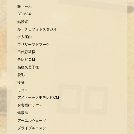
旺ちゃん
BE-MAX
結婚式
ルーチェフォトスタジオ
求人案内
プリザーブドブーケ
田代彩華様
テレビＣＭ
高橋久美子様
脱毛
痩身
モコス
アメトーーク中テレビCM
お客様(*^。^*)
健康法
アーユルヴェーダ
ブライダルエステ