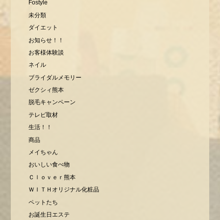
Fostyle
未分類
ダイエット
お知らせ！！
お客様体験談
ネイル
ブライダルメモリー
ゼクシィ熊本
脱毛キャンペーン
テレビ取材
生活！！
商品
メイちゃん
おいしい食べ物
Ｃｌｏｖｅｒ熊本
ＷＩＴＨオリジナル化粧品
ペットたち
お誕生日エステ