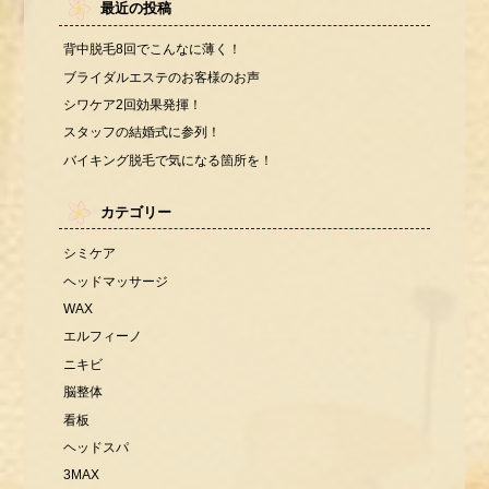
最近の投稿
背中脱毛8回でこんなに薄く！
ブライダルエステのお客様のお声
シワケア2回効果発揮！
スタッフの結婚式に参列！
バイキング脱毛で気になる箇所を！
カテゴリー
シミケア
ヘッドマッサージ
WAX
エルフィーノ
ニキビ
脳整体
看板
ヘッドスパ
3MAX