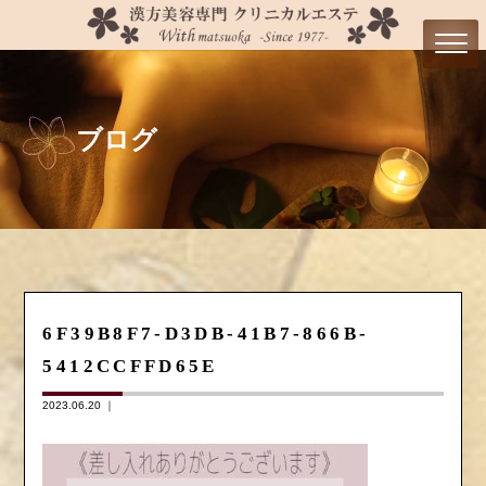
ブログ
6F39B8F7-D3DB-41B7-866B-
5412CCFFD65E
2023.06.20 ｜