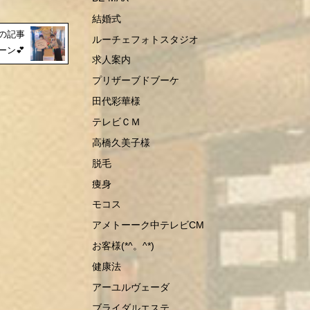
結婚式
の記事
ルーチェフォトスタジオ
ーン💕
求人案内
プリザーブドブーケ
田代彩華様
テレビＣＭ
高橋久美子様
脱毛
痩身
モコス
アメトーーク中テレビCM
お客様(*^。^*)
健康法
アーユルヴェーダ
ブライダルエステ