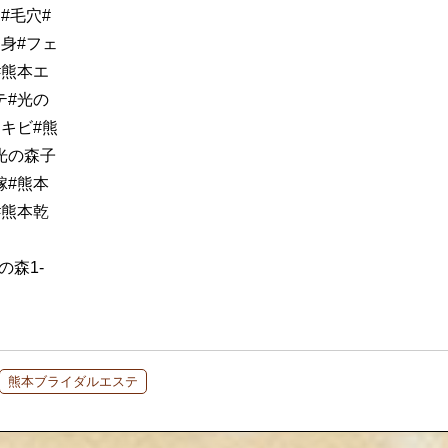
#毛穴#
身#フェ
#熊本エ
テ#光の
キビ#熊
光の森子
嫁#熊本
#熊本乾
の森1-
熊本ブライダルエステ