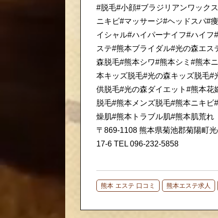
#脱毛#小顔#ブラジリアンワックス
ニキビ#マッサージ#ヘッドスパ#痩
イシャル#ハイパーナイフ#ハイフ
ステ#熊本ブライダル#光の森エス
森脱毛#熊本シワ#熊本シミ#熊本ニ
本キッズ脱毛#光の森キッズ脱毛#
供脱毛#光の森ダイエット#熊本花
脱毛#熊本メンズ脱毛#熊本ニキビ
燥肌#熊本トラブル肌#熊本肌荒れ
〒869-1108 熊本県菊池郡菊陽町光
17-6 TEL 096-232-5858
熊本 エステ 口コミ
熊本エステ求人