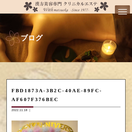
ブログ
FBD1873A-3B2C-40AE-89FC-
AF607F376BEC
2022.11.18 ｜