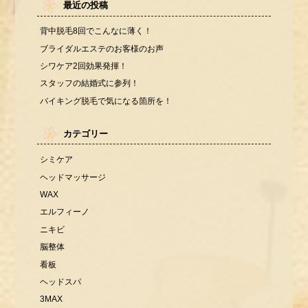
最近の投稿
背中脱毛8回でこんなに薄く！
ブライダルエステのお客様のお声
シワケア2回効果発揮！
スタッフの結婚式に参列！
バイキング脱毛で気になる箇所を！
カテゴリー
シミケア
ヘッドマッサージ
WAX
エルフィーノ
ニキビ
脳整体
看板
ヘッドスパ
3MAX