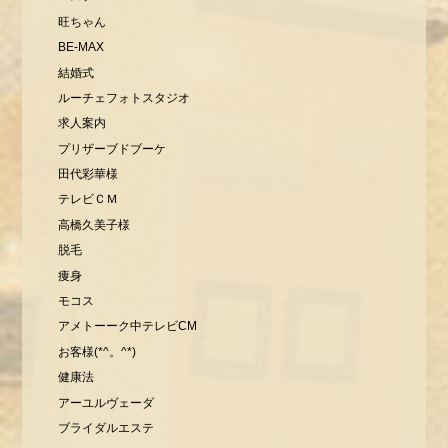
旺ちゃん
BE-MAX
結婚式
ルーチェフォトスタジオ
求人案内
プリザーブドブーケ
田代彩華様
テレビＣＭ
高橋久美子様
脱毛
痩身
モコス
アメトーーク中テレビCM
お客様(*^。^*)
健康法
アーユルヴェーダ
ブライダルエステ