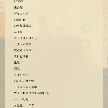
Fostyle
未分類
ダイエット
お知らせ！！
お客様体験談
ネイル
ブライダルメモリー
ゼクシィ熊本
脱毛キャンペーン
テレビ取材
生活！！
商品
メイちゃん
おいしい食べ物
Ｃｌｏｖｅｒ熊本
ＷＩＴＨオリジナル化粧品
ペットたち
お誕生日エステ