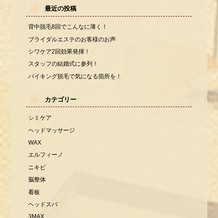
最近の投稿
背中脱毛8回でこんなに薄く！
ブライダルエステのお客様のお声
シワケア2回効果発揮！
スタッフの結婚式に参列！
バイキング脱毛で気になる箇所を！
カテゴリー
シミケア
ヘッドマッサージ
WAX
エルフィーノ
ニキビ
脳整体
看板
ヘッドスパ
3MAX