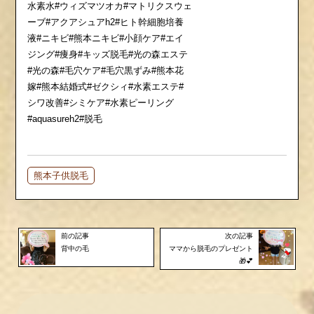
水素水#ウィズマツオカ#マトリクスウェ
ーブ#アクアシュアh2#ヒト幹細胞培養
液#ニキビ#熊本ニキビ#小顔ケア#エイ
ジング#痩身#キッズ脱毛#光の森エステ
#光の森#毛穴ケア#毛穴黒ずみ#熊本花
嫁#熊本結婚式#ゼクシィ#水素エステ#
シワ改善#シミケア#水素ピーリング
#aquasureh2#脱毛
熊本子供脱毛
前の記事
次の記事
背中の毛
ママから脱毛のプレゼント
🎁💕