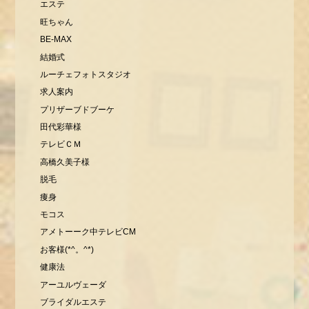
エステ
旺ちゃん
BE-MAX
結婚式
ルーチェフォトスタジオ
求人案内
プリザーブドブーケ
田代彩華様
テレビＣＭ
高橋久美子様
脱毛
痩身
モコス
アメトーーク中テレビCM
お客様(*^。^*)
健康法
アーユルヴェーダ
ブライダルエステ