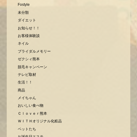
Fostyle
未分類
ダイエット
お知らせ！！
お客様体験談
ネイル
ブライダルメモリー
ゼクシィ熊本
脱毛キャンペーン
テレビ取材
生活！！
商品
メイちゃん
おいしい食べ物
Ｃｌｏｖｅｒ熊本
ＷＩＴＨオリジナル化粧品
ペットたち
お誕生日エステ