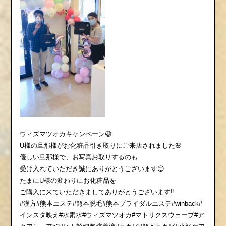
ウィズマツオカキャンペーン😆
U様の旦那様がお化粧品引き取りにご来店されました🌸
優しい旦那様で、お写真お取りするのも
受け入れていただき誠にありがとうございます😊
たまにU様の変わりにお化粧品を
ご購入に来ていただきましてありがとうございます‼️
#漢方#熊本エステ#熊本脱毛#熊本ブライダルエステ#winback#
インスタ映え#水素水#ウィズマツオカ#マトリクスウェーブ#ア