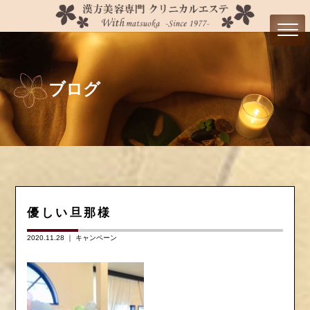
ブログ
優しい旦那様
2020.11.28 ｜
キャンペーン