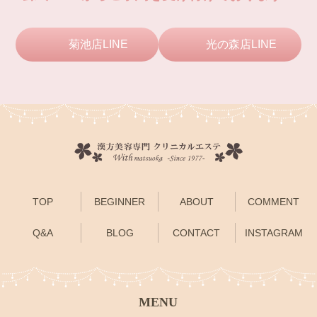
菊池店LINE
光の森店LINE
TOP
BEGINNER
ABOUT
COMMENT
Q&A
BLOG
CONTACT
INSTAGRAM
MENU