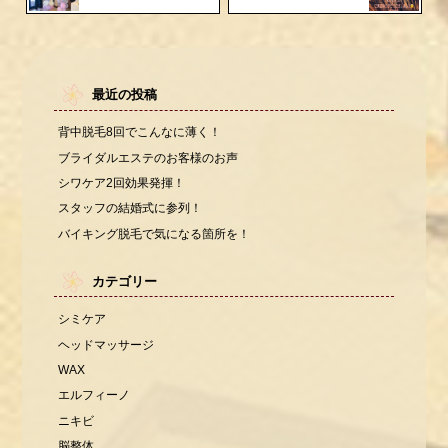
最近の投稿
背中脱毛8回でこんなに薄く！
ブライダルエステのお客様のお声
シワケア2回効果発揮！
スタッフの結婚式に参列！
バイキング脱毛で気になる箇所を！
カテゴリー
シミケア
ヘッドマッサージ
WAX
エルフィーノ
ニキビ
脳整体