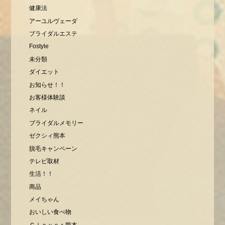
健康法
アーユルヴェーダ
ブライダルエステ
Fostyle
未分類
ダイエット
お知らせ！！
お客様体験談
ネイル
ブライダルメモリー
ゼクシィ熊本
脱毛キャンペーン
テレビ取材
生活！！
商品
メイちゃん
おいしい食べ物
Ｃｌｏｖｅｒ熊本