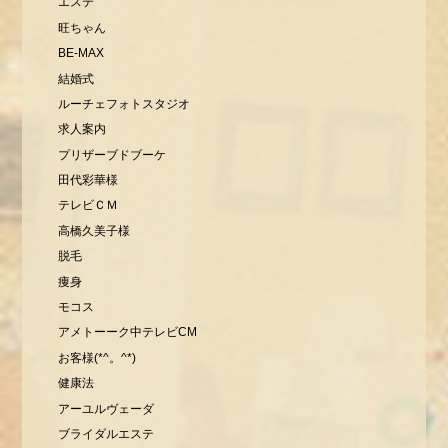
エステ
旺ちゃん
BE-MAX
結婚式
ルーチェフォトスタジオ
求人案内
プリザーブドブーケ
田代彩華様
テレビＣＭ
高橋久美子様
脱毛
痩身
モコス
アメトーーク中テレビCM
お客様(*^。^*)
健康法
アーユルヴェーダ
ブライダルエステ