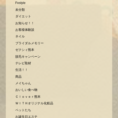
Fostyle
未分類
ダイエット
お知らせ！！
お客様体験談
ネイル
ブライダルメモリー
ゼクシィ熊本
脱毛キャンペーン
テレビ取材
生活！！
商品
メイちゃん
おいしい食べ物
Ｃｌｏｖｅｒ熊本
ＷＩＴＨオリジナル化粧品
ペットたち
お誕生日エステ