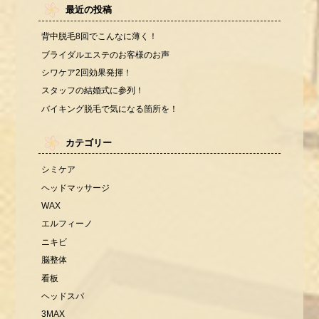
最近の投稿
背中脱毛8回でこんなに薄く！
ブライダルエステのお客様のお声
シワケア2回効果発揮！
スタッフの結婚式に参列！
バイキング脱毛で気になる箇所を！
カテゴリー
シミケア
ヘッドマッサージ
WAX
エルフィーノ
ニキビ
脳整体
看板
ヘッドスパ
3MAX