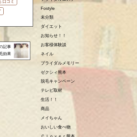
毛 口コミ
Fostyle
グ
未分類
ダイエット
お知らせ！！
お客様体験談
の記事
ネイル
毛効果
ブライダルメモリー
ゼクシィ熊本
脱毛キャンペーン
テレビ取材
生活！！
商品
メイちゃん
おいしい食べ物
Ｃｌｏｖｅｒ熊本