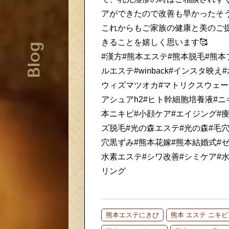
アができたので改善も早かったそう
これからもご家族の健康と美のご
きることを嬉しく思います🥰
Blog
#漢方#熊本エステ#熊本脱毛#熊本
ルエステ#winback#インスタ映え
ウィズマツオカ#マトリクスウェー
アシュアh2#ヒト幹細胞培養液#ニ
本ニキビ#小顔ケア#エイジング#痩
ズ脱毛#光の森エステ#光の森#毛穴
穴黒ずみ#熊本花嫁#熊本結婚式#ゼ
水素エステ#シワ改善#シミケア#
リング
熊本エステにきび
熊本 エステ ニキビ