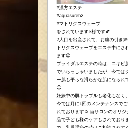
#漢方エステ
#aquasureh2
#マトリクスウェーブ
をされていますS様です💕
2人目を出産されて、お腹の引き締
トリクスウェーブをエステ中にさ
ます😌
ブライダルエステの時は、ニキビ
でいらっしゃいましたが、今では
ー肌も平らな滑らかな肌になられ
🤗
妊娠中の肌トラブルも老化もなく
今では月に1回のメンテナンスでご
れております☺️ 当サロンのオリジ
品で子ども様のケアもされており
で、乳児湿疹の時はご相談されす