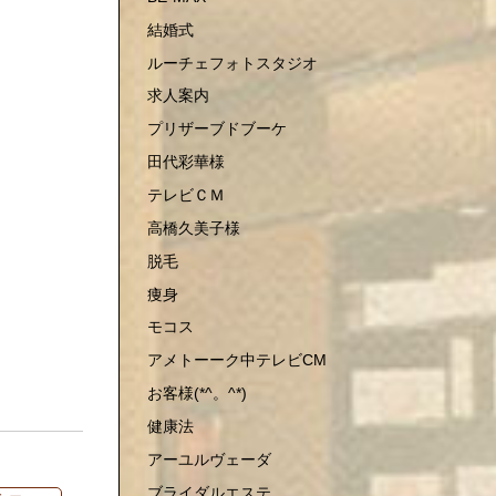
結婚式
ルーチェフォトスタジオ
求人案内
プリザーブドブーケ
田代彩華様
テレビＣＭ
高橋久美子様
脱毛
痩身
モコス
アメトーーク中テレビCM
お客様(*^。^*)
健康法
アーユルヴェーダ
ブライダルエステ