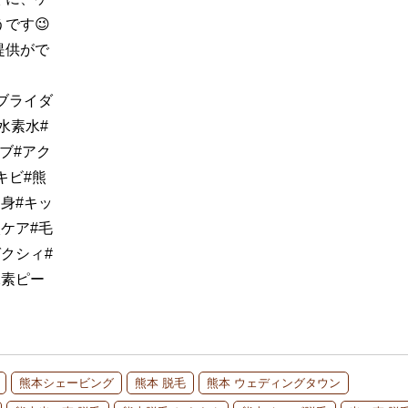
です😉
提供がで
ブライダ
#水素水#
ブ#アク
キビ#熊
身#キッ
ケア#毛
クシィ#
水素ピー
熊本シェービング
熊本 脱毛
熊本 ウェディングタウン