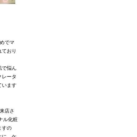
めでマ
れており
肌で悩ん
クレータ
ています
、
来店さ
ナル化粧
ますの
ぐに、ケ