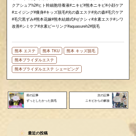
クアシュアh2#ヒト幹細胞培養液#ニキビ#熊本ニキビ#小顔ケア
#エイジング#痩身#キッズ脱毛#光の森エステ#光の森#毛穴ケア
#毛穴黒ずみ#熊本花嫁#熊本結婚式#ゼクシィ#水素エステ#シワ
改善#シミケア#水素ピーリング#aquasureh2#脱毛
熊本 エステ
熊本 TKU
熊本 キッズ脱毛
熊本ブライダルエステ
熊本ブライダルエステ シェービング
前の記事
次の記事
ずっとしたかった脱毛
ニキビからの解放
最近の投稿