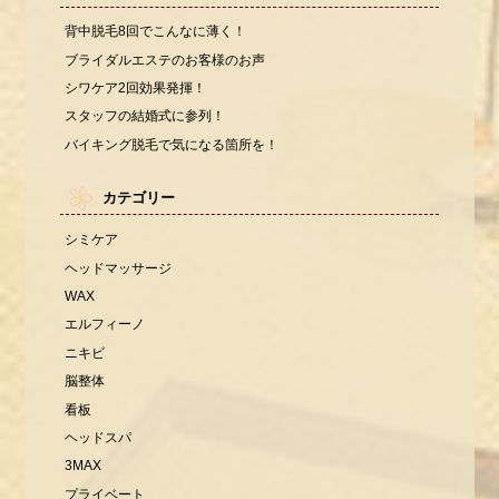
背中脱毛8回でこんなに薄く！
ブライダルエステのお客様のお声
シワケア2回効果発揮！
スタッフの結婚式に参列！
バイキング脱毛で気になる箇所を！
カテゴリー
シミケア
ヘッドマッサージ
WAX
エルフィーノ
ニキビ
脳整体
看板
ヘッドスパ
3MAX
プライベート