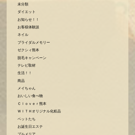
未分類
ダイエット
お知らせ！！
お客様体験談
ネイル
ブライダルメモリー
ゼクシィ熊本
脱毛キャンペーン
テレビ取材
生活！！
商品
メイちゃん
おいしい食べ物
Ｃｌｏｖｅｒ熊本
ＷＩＴＨオリジナル化粧品
ペットたち
お誕生日エステ
プルメリア