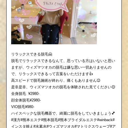
リラックスできる脱毛🤗
脱毛でリラックスできるなんて、思っている方はいないと思い
ますが、ウィズマツオカの脱毛は嫌な思い一切ありませんの
で、リラックスできるって言葉をいただけます👍
高スピードで脱毛施術が終わり、痛くもありません😉
是非是非、ウィズマツオカの脱毛を体験された見てください😊
全身脱毛
¥2980-
顔全体脱毛¥2980-
VIO脱毛¥980-
ハイスペックな脱毛機器で、綺麗に脱毛をしていきましょう💕
#漢方#熊本エステ#熊本脱毛#熊本ブライダルエステ#winback#
インスタ映え#水素水#ウィズマツオカ#マトリクスウェーブ#ア