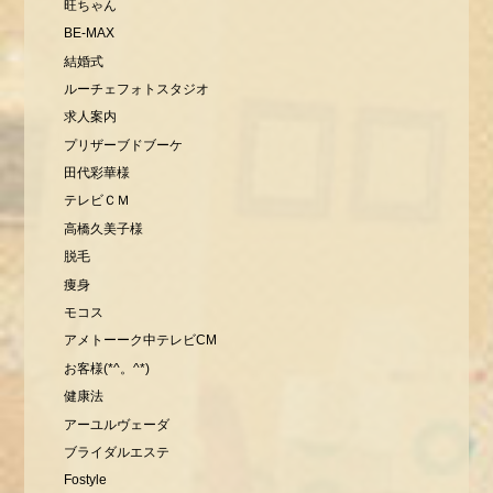
旺ちゃん
BE-MAX
結婚式
ルーチェフォトスタジオ
求人案内
プリザーブドブーケ
田代彩華様
テレビＣＭ
高橋久美子様
脱毛
痩身
モコス
アメトーーク中テレビCM
お客様(*^。^*)
健康法
アーユルヴェーダ
ブライダルエステ
Fostyle